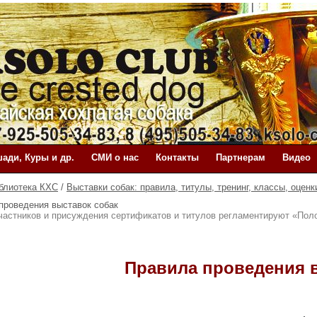
ади, Куры и др.
СМИ о нас
Контакты
Партнерам
Видео
блиотека КХС
/
Выставки собак: правила, титулы, тренинг, классы, оценк
проведения выставок собак
частников и присуждения сертификатов и титулов регламентируют «Пол
Правила проведения 