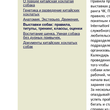
О породе китайская хохлатая
Правила пр
собака
выставках 
Генетика и разведение китайских
ранга ЧК, 
хохлатых
правило, с
Анатомия. Экстерьер. Движения.
понятным я
Выставки собак: правила,
Internatio
титулы, тренинг, классы, оценки
служебного
Воспитание щенка. Умная собака
любительск
без дурных привычек.
подразделе
Документы китайских хохлатых
подразделе
собак
организовы
Календарь 
проведения
того чтобы
собаки или
рабочий, ч
начала выс
заранее со
За несколь
опаздывайт
успеть про
бегать и с
справку из