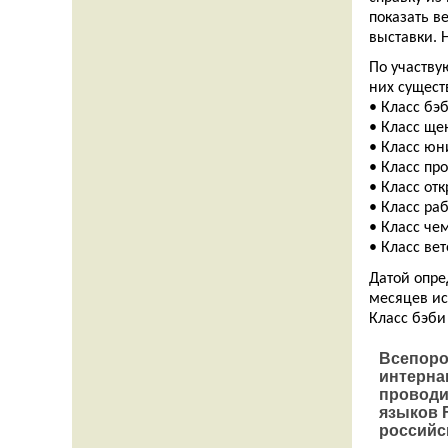
показать в
выставки. Н
По участву
них сущест
• Класс бэб
• Класс щен
• Класс юни
• Класс пр
• Класс отк
• Класс раб
• Класс че
• Класс вет
Датой опре
месяцев ис
Класс бэби
Всепоро
интерна
проводи
языков 
российс