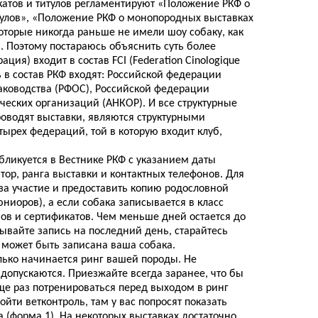
катов и титулов регламентируют «Положение РКФ о
тулов», «Положение РКФ о монопородных выставках
оторые никогда раньше не имели шоу собаку, как
 Поэтому постараюсь объяснить суть более
ия) входит в состав FCI (Federation Cinologique
 в состав РКФ входят: Российской федерации
аководства (РФОС), Российской федерации
еских организаций (АНКОР). И все структурные
оводят выставки, являются структурными
ырех федераций, той в которую входит клуб,
бликуется в Вестнике РКФ с указанием даты
тор, ранга выставки и контактных телефонов. Для
 за участие и предоставить копию родословной
ниоров), а если собака записывается в класс
ов и сертификатов. Чем меньше дней остается до
дывайте запись на последний день, старайтесь
с может быть записана ваша собака.
олько начинается ринг вашей породы. Не
 допускаются. Приезжайте всегда заранее, что бы
еще раз потренироваться перед выходом в ринг
ойти ветконтроль, там у вас попросят показать
а (форма 1). На некоторых выставках достаточно