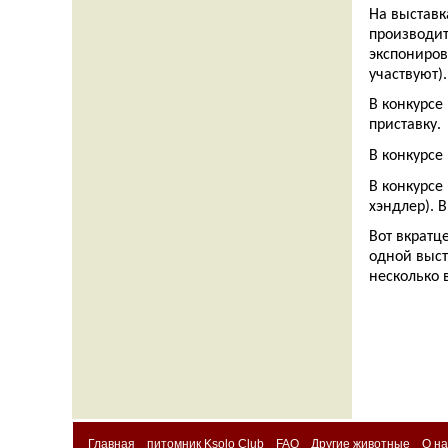
На выставк
производит
экспониров
участвуют)
В конкурсе
приставку.
В конкурсе
В конкурсе
хэндлер). 
Вот вкратц
одной выст
несколько 
Главная
питомник Ksolo Club
FAQ
Другие животные
О на