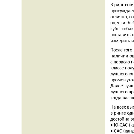
В ринг сна
присуждает
отлично, о
оценки. Бэ
зубы собаки
поставить с
измерить и
После того
наличии оц
с первого 
классе пол
лучшего юн
промежуточ
Далее лучш
лучшего пр
когда вас 
На всех вы
в ринге од
достойна э
• Ю-САС (к
• САС (кан