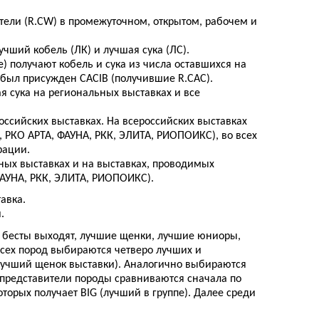
тели (R.CW) в промежуточном, открытом, рабочем и
чший кобель (ЛК) и лучшая сука (ЛС).
 получают кобель и сука из числа оставшихся на
 был присужден CACIB (получившие R.CAC).
 сука на региональных выставках и все
оссийских выставках. На всероссийских выставках
РКО АРТА, ФАУНА, РКК, ЭЛИТА, РИОПОИКС), во всех
рации.
ных выставках и на выставках, проводимых
АУНА, РКК, ЭЛИТА, РИОПОИКС).
авка.
.
 В бесты выходят, лучшие щенки, лучшие юниоры,
сех пород выбираются четверо лучших и
(лучший щенок выставки). Аналогично выбираются
е представители породы сравниваются сначала по
торых получает BIG (лучший в группе). Далее среди