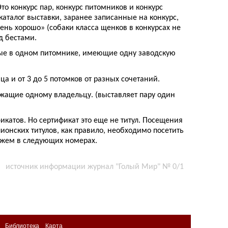
то конкурс пар, конкурс питомников и конкурс
каталог выставки, заранее записанные на конкурс,
нь хорошо» (собаки класса щенков в конкурсах не
д бестами.
нные в одном питомнике, имеющие одну заводскую
а и от 3 до 5 потомков от разных сочетаний.
лежащие одному владельцу. (выставляет пару один
фикатов. Но сертификат это еще не титул. Посещения
ионских титулов, как правило, необходимо посетить
кажем в следующих номерах.
источник
информации журнал "Голый Мир" № 0/1
Библиотека
Карта