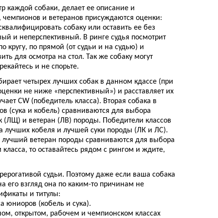
тр каждой собаки, делает ее описание и
, чемпионов и ветеранов присуждаются оценки:
сквалифицировать собаку или оставить ее без
ный и неперспективный. В ринге судья посмотрит
о кругу, по прямой (от судьи и на судью) и
вить для осмотра на стол. Так же собаку могут
рекайтесь и не спорьте.
ыбирает четырех лучших собак в данном кдассе (при
оценки не ниже «перспективный») и расставляет их
учает CW (победитель класса). Вторая собака в
ов (сука и кобель) сравниваются для выбора
 (ЛЩ) и ветеран (ЛВ) породы. Победители классов
 лучших кобеля и лучшей суки породы (ЛК и ЛС).
и лучший ветеран породы сравниваются для выбора
класса, то оставайтесь рядом с рингом и ждите,
прерогативой судьи. Поэтому даже если ваша собака
на его взгляд она по каким-то причинам не
ификаты и титулы:
 юниоров (кобель и сука).
ном, открытом, рабочем и чемпионском классах