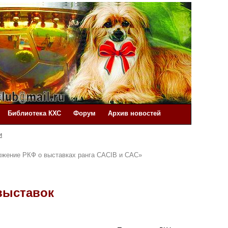
Библиотека КХС
Форум
Архив новостей
и
ожение РКФ о выставках ранга CACIB и CAC»
выставок