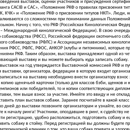
оведения выставок, оценки участников и присуждения сертифи
ранга CACIB и CAC», «Положение РКФ о правилах присвоения ти
ПК, КЧК» и «Положение РКФ о присвоении титулов НКП». Люди, к
талкиваются со сложностями при понимании данных Положений.
зыком. Начну с того, что РКФ (Российская Кинологическая Федерац
nl – Международной кинологической Федерации). В свою очередь
 собаководства (РФСС), Российской федерации охотничьего соб
ого собаководства (РФЛС) и Ассоциации независимых кинологич
ния РФСС, РФЛС, РФОС, АНКОР (клубы и питомники), которые пр
ниями РКФ. Таким образом, выставка принадлежит одной из чет
вающий выставку и вы можете выбирать куда записать собаку.
выставок на год утверждается Выставочной комиссией РКФ и пу
 выставки, организатора, федерации в которую входит организа
 записаться на выставку необходимо внести организатору взнос
 копию щенячьей карточки (только для классов бэби, щенков и ю
емпионов или победителей, то и копии соответствующих диплом
тавки, тем выше взнос за участие. Имейте это ввиду и не откла
ставить план выставок собаки. Заранее посчитайте в какой клас
ко дней до выставки позвоните организаторам и узнайте, во ск
е к началу ринга! Участники, опоздавшие в ринг, к судейству не
йти регистрацию, удобно расположиться, подготовить собаку и 
тавить собаку в стойку. Перед регистрацией вы должны будете пр
 ветеринарной клиники о том, что ваша собака привита и здоров