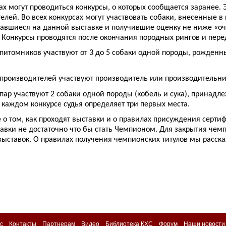
ах могут проводиться конкурсы, о которых сообщается заранее. Э
елей. Во всех конкурсах могут участвовать собаки, внесенные в 
авшиеся на данной выставке и получившие оценку не ниже «оче
. Конкурсы проводятся после окончания породных рингов и пере
 питомников участвуют от 3 до 5 собаки одной породы, рожде
 производителей участвуют производитель или производительниц
 пар участвуют 2 собаки одной породы (кобель и сука), принад
В каждом конкурсе судья определяет три первых места.
е о том, как проходят выставки и о правилах присуждения серти
авки не достаточно что бы стать Чемпионом. Для закрытия чемп
выставок. О правилах получения чемпионских титулов мы расс
с
Контакты
Партнерам
Видео
Библиотека КХС
Форум
Наши новости