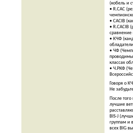
(кобель и с
• R.CAC (р
чемпионско
• CACIB (к
• R.CACIB 
сравнение 
• КЧФ (кан
обладатели
• ЧФ (Чемп
проводимых
классах об
• Ч.РКФ (Ч
Всероссийс
Говоря о К
Не забудьт
После того
лучшие вет
расставляю
BIS-J (луч
группам и 
всех BIG в