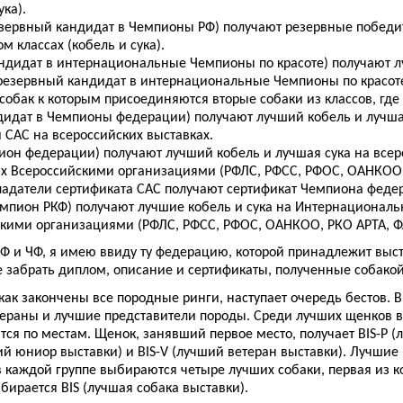
ука).
езервный кандидат в Чемпионы РФ) получают резервные победи
м классах (кобель и сука).
андидат в интернациональные Чемпионы по красоте) получают лу
(резервный кандидат в интернациональные Чемпионы по красоте)
собак к которым присоединяются вторые собаки из классов, где
дидат в Чемпионы федерации) получают лучший кобель и лучшая
 САС на всероссийских выставках.
ион федерации) получают лучший кобель и лучшая сука на всер
 Всероссийскими организациями (РФЛС, РФСС, РФОС, ОАНКОО, 
ладатели сертификата САС получают сертификат Чемпиона феде
емпион РКФ) получают лучшие кобель и сука на Интернациональ
кими организациями (РФЛС, РФСС, РФОС, ОАНКОО, РКО АРТА, Ф
ЧФ и ЧФ, я имею ввиду ту федерацию, которой принадлежит выст
е забрать диплом, описание и сертификаты, полученные собакой
 как закончены все породные ринги, наступает очередь бестов.
ераны и лучшие представители породы. Среди лучших щенков в
тся по местам. Щенок, занявший первое место, получает BIS-P 
ший юниор выставки) и BIS-V (лучший ветеран выставки). Лучши
в каждой группе выбираются четыре лучших собаки, первая из ко
ыбирается BIS (лучшая собака выставки).