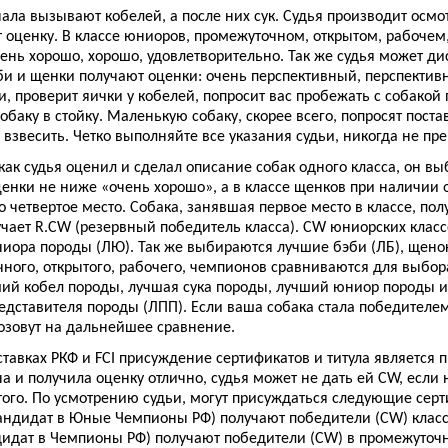
чала вызывают кобелей, а после них сук. Судья производит осмо
 оценку. В классе юниоров, промежуточном, открытом, рабочем
чень хорошо, хорошо, удовлетворительно. Так же судья может ди
би и щенки получают оценки: очень перспективный, перспектив
, проверит яички у кобелей, попросит вас пробежать с собакой п
обаку в стойку. Маленькую собаку, скорее всего, попросят поста
 взвесить. Четко выполняйте все указания судьи, никогда не пре
 как судья оценил и сделал описание собак одного класса, он в
енки не ниже «очень хорошо», а в классе щенков при наличии 
по четвертое место. Собака, занявшая первое место в классе, пол
учает R.CW (резервный победитель класса). CW юниорских класс
иора породы (ЛЮ). Так же выбираются лучшие бэби (ЛБ), щенок
ного, открытого, рабочего, чемпионов сравниваются для выбора
ий кобел породы, лучшая сука породы, лучший юниор породы 
едставителя породы (ЛПП). Если ваша собака стала победителем 
позовут на дальнейшее сравнение.
ставках РКФ и FCI присуждение сертификатов и титула является 
на и получила оценку отлично, судья может не дать ей CW, если 
того. По усмотрению судьи, могут присуждаться следующие серт
андидат в Юные Чемпионы РФ) получают победители (CW) класса
дидат в Чемпионы РФ) получают победители (CW) в промежуточ