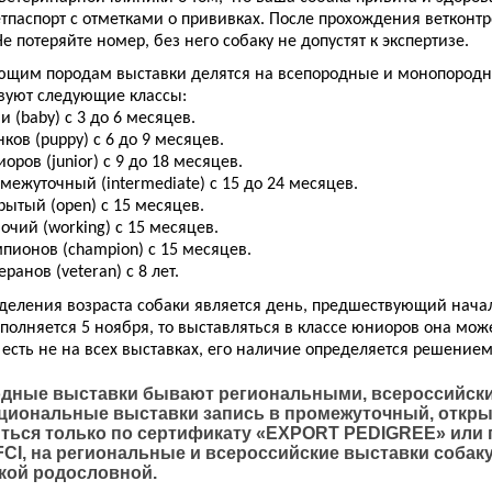
етпаспорт с отметками о прививках. После прохождения ветконт
е потеряйте номер, без него собаку не допустят к экспертизе.
ющим породам выставки делятся на всепородные и монопородн
вуют следующие классы:
и (baby) с 3 до 6 месяцев.
ков (puppy) с 6 до 9 месяцев.
оров (junior) с 9 до 18 месяцев.
омежуточный (intermediate) с 15 до 24 месяцев.
рытый (open) c 15 месяцев.
очий (working) с 15 месяцев.
мпионов (champion) с 15 месяцев.
еранов (veteran) с 8 лет.
деления возраста собаки является день, предшествующий начал
полняется 5 ноября, то выставляться в классе юниоров она може
 есть не на всех выставках, его наличие определяется решением
дные выставки бывают региональными, всероссийски
циональные выставки запись в промежуточный, откры
ться только по сертификату «EXPORT PEDIGREE» или 
FCI, на региональные и всероссийские выставки собак
кой родословной.