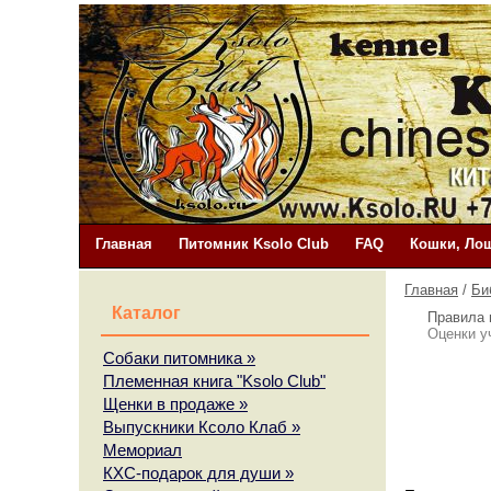
Главная
Питомник Ksolo Club
FAQ
Кошки, Лош
Главная
/
Би
Каталог
Правила 
Оценки у
Собаки питомника
»
Племенная книга "Ksolo Club"
Щенки в продаже
»
Выпускники Ксоло Клаб
»
Мемориал
КХС-подарок для души
»