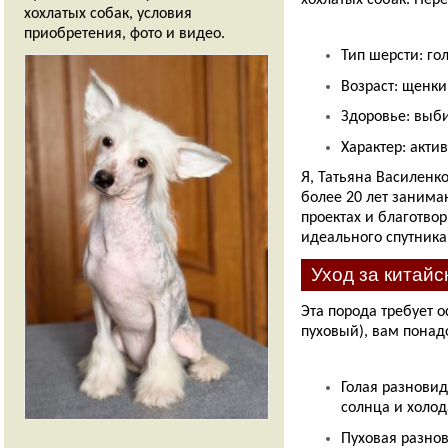
хохлатых собак, условия
приобретения, фото и видео.
Тип шерсти: го
Возраст: щенк
Здоровье: выб
Характер: акт
Я, Татьяна Василенк
более 20 лет занима
проектах и благотво
идеального спутника
Горячие новости и самые последние
Уход за китайс
события
Эта порода требует о
Полезные ссылки:
пуховый), вам понад
О породе
Голая разнови
солнца и холод
— Подробное описание китайской
хохлатой собаки (Chinese Crested):
Пуховая разнов