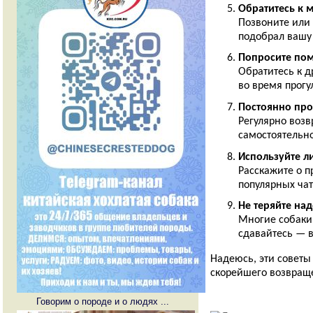
Обратитесь к 
Позвоните или
подобрал вашу 
Попросите по
Обратитесь к 
во время прогу
Постоянно про
Регулярно возв
самостоятельно
Используйте л
Говорим о породе и о людях ...
Расскажите о 
популярных чат
Не теряйте на
Многие собаки 
сдавайтесь — в
Надеюсь, эти советы
скорейшего возвращ