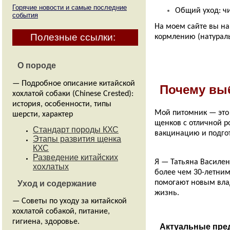
история, особенности, типы
шерсти, характер
Общий уход: чи
Стандарт породы КХС
На моем сайте вы на
Этапы развития щенка
кормлению (натураль
КХС
Разведение китайских
хохлатых
Уход и содержание
Почему вы
— Советы по уходу за китайской
хохлатой собакой, питание,
Мой питомник — это
гигиена, здоровье.
щенков с отличной р
Что купить для щенка?
вакцинацию и подгот
Чем кормить китайскую
хохлатую?
Я — Татьяна Василен
Эпиляция голой собаки
более чем 30-летним
Стрижка китайской
помогают новым вла
хохлатой
жизнь.
Услуги для голых собак
Выставки и мероприятия
Актуальные пред
— Информация о предстоящих