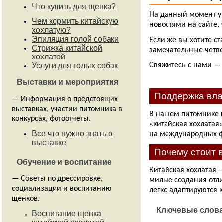
выставках, участии питомника в
На данный момент у
конкурсах, фотоотчеты.
новостями на сайте,
Все что нужно знать о
Если же вы хотите ст
выставке
замечательные четве
Обучение и воспитание
Свяжитесь с нами —
— Советы по дрессировке,
социализации и воспитанию
Поддержка вла
щенков.
Воспитание щенка
В нашем питомнике 
китайской хохлатой
«китайская хохлатая
на международных фо
Статьи и советы
Почему стоит 
— Полезные материалы по породе:
уход за кожей у голых собак,
Китайская хохлатая —
особенности содержания в
милые создания отли
квартире и на улице.
легко адаптируются 
Заводчик китайской хохлатой
собаки
Ключевые слова
Советы ветеринара