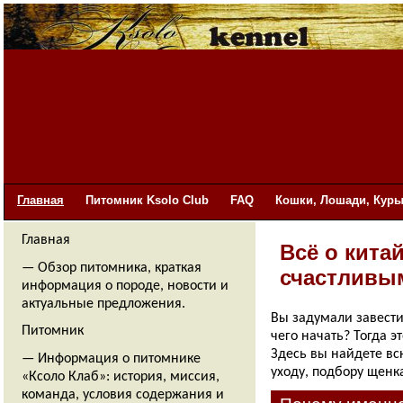
Главная
Питомник Ksolo Club
FAQ
Кошки, Лошади, Куры
Главная
Всё о кита
— Обзор питомника, краткая
счастливы
информация о породе, новости и
актуальные предложения.
Вы задумали завести
Питомник
чего начать? Тогда 
Здесь вы найдете вс
— Информация о питомнике
уходу, подбору щенк
«Ксоло Клаб»: история, миссия,
команда, условия содержания и