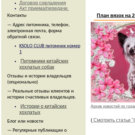
Питомники китайских
хохлатых собак
План вязок на 2
Отзывы и истории владельцев
(опционально)
— Реальные отзывы клиентов и
истории счастливых владельцев.
Истории о китайских
хохлатых
Блог или новости
— Регулярные публикации о
породе, новостях питомника и
событиях.
все новости за 2025 год на
одной страничке
Архив новостей по года
Реклама на сайте:
(
Смотреть статьи "
Наш партнер
animal-id.ru
- база