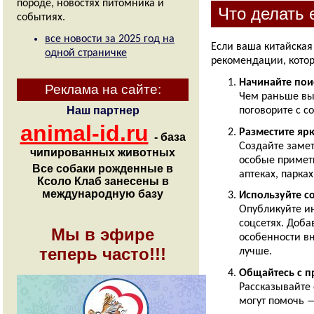
Что делать 
чипированных животных
Все собаки рожденные в
Ксоло Клаб занесены в
Если ваша китайская
международную базу
рекомендации, котор
Начинайте пои
Мы в эфире
Чем раньше вы 
теперь часто!!!
поговорите с 
Разместите яр
Создайте замет
особые приметы
аптеках, парка
Используйте с
Опубликуйте ин
соцсетях. Доба
особенности вн
лучше.
Общайтесь с 
Рассказывайте 
могут помочь —