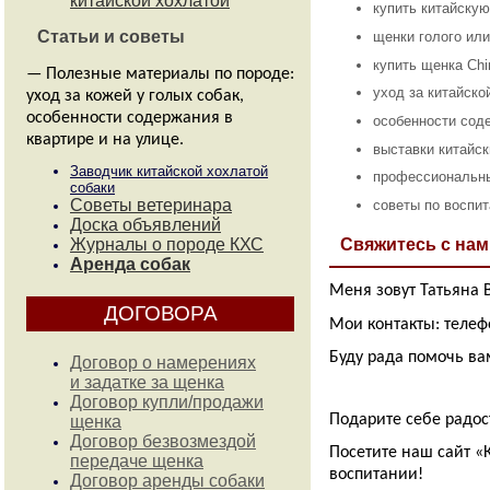
Доска объявлений
купить китайску
Журналы о породе КХС
щенки голого или
Аренда собак
купить щенка Chi
ДОГОВОРА
уход за китайско
особенности соде
Договор о намерениях
выставки китайск
и задатке за щенка
профессиональны
Договор купли/продажи
щенка
советы по воспи
Договор безвозмездой
передаче щенка
Свяжитесь с нам
Договор аренды собаки
Договор совладения
Меня зовут Татьяна
Акт приема/передачи
Мои контакты: телеф
Контакты
Буду рада помочь ва
— Адрес питомника, телефон,
электронная почта, форма
обратной связи.
Подарите себе радос
KSOLO CLUB питомник номер
Посетите наш сайт «
1
воспитании!