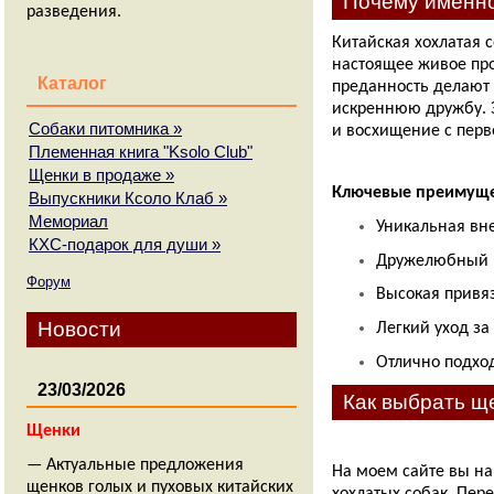
Почему именно
разведения.
Китайская хохлатая с
настоящее живое про
Каталог
преданность делают 
искреннюю дружбу. 
Собаки питомника
»
и восхищение с перв
Племенная книга "Ksolo Club"
Щенки в продаже
»
Ключевые преимуще
Выпускники Ксоло Клаб
»
Мемориал
Уникальная вн
КХС-подарок для души
»
Дружелюбный и
Форум
Высокая привяз
Новости
Легкий уход за
Отлично подход
23/03/2026
Как выбрать щ
Щенки
— Актуальные предложения
На моем сайте вы на
щенков голых и пуховых китайских
хохлатых собак. Пер