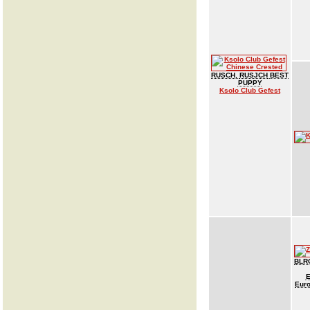
RUSCH
,
RUSJCH
BEST
PUPPY
Ksolo Club Gefest
BLR
E
Eur