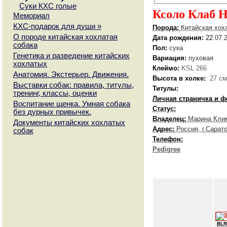
Суки КХС голые
Ксоло Клаб 
Мемориал
КХС-подарок для души
»
Порода:
Китайская хох
О породе китайская хохлатая
Дата рождения:
22
.07.
собака
Пол:
сука
Генетика и разведение китайских
Вариация:
пуховая
хохлатых
Клеймо:
KSL 266
Анатомия. Экстерьер. Движения.
Высота в холке:
27 с
Выставки собак: правила, титулы,
Титулы:
тренинг, классы, оценки
Личная страничка и ф
Воспитание щенка. Умная собака
Статус:
без дурных привычек.
Владелец:
Марина Кли
Документы китайских хохлатых
Адрес:
Россия, г.Сарат
собак
Телефон:
Pedigree
BL