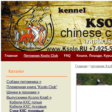
Главная
Питомник Ksolo Club
FAQ
Кошки, Лошади, Куры
Главная
/
питомник Ksol
Каталог
Собаки питомника
»
Племенная книга "Ksolo Club"
Щенки в продаже
»
Выпускники Ксоло Клаб
»
Кобели КХС голые
Кобели КХС пуховые
Суки КХС пуховые