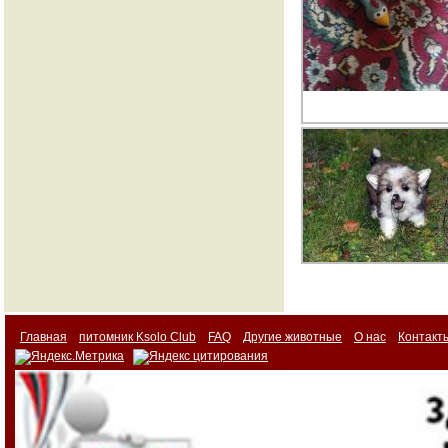
Главная
питомник Ksolo Club
FAQ
Другие животные
О нас
Контакт