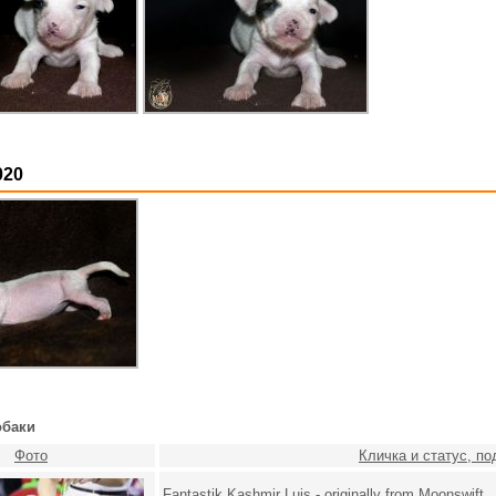
020
обаки
Фото
Кличка и статус, п
Fantastik Kashmir Luis - originally from Moonswift