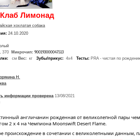
 Клаб Лимонад
айская хохлатая собака
ния:
24.10.2020
олый
L 370
Микрочип:
900193000047513
лке:
см
Вес:
кг
Зубы/прикус:
4х4
Тесты:
PRA - чистая по рождению
орякина Н.
сква
ть информации проверена
13/08/2021
я
тинный англичанин рожденная от великолепной пары чемпионо
м 2 х 4 на Чемпиона Moonswift Desert Flame. 
е происхождение в сочетании с великолепными данным, пл