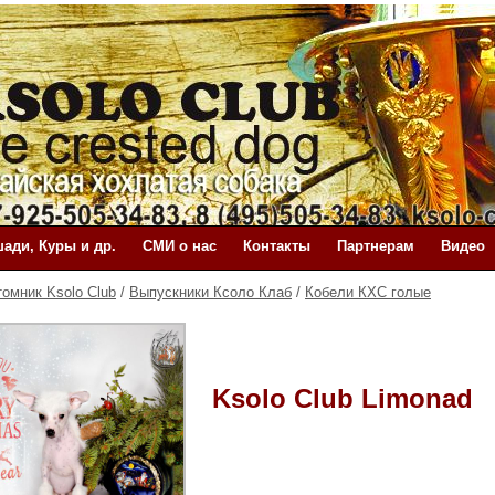
ади, Куры и др.
СМИ о нас
Контакты
Партнерам
Видео
томник Ksolo Club
/
Выпускники Ксоло Клаб
/
Кобели КХС голые
Ksolo Club Limonad