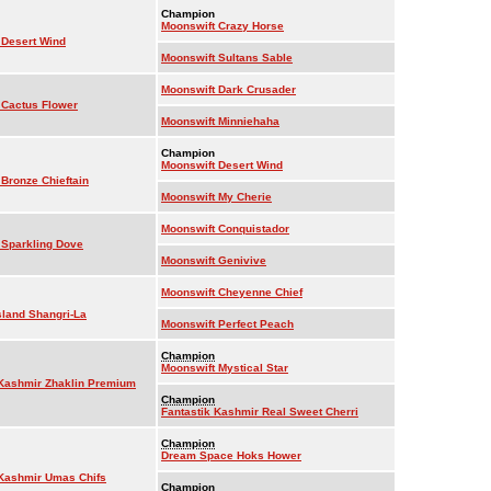
Champion
Moonswift Crazy Horse
 Desert Wind
Moonswift Sultans Sable
Moonswift Dark Crusader
 Cactus Flower
Moonswift Minniehaha
Champion
Moonswift Desert Wind
Bronze Chieftain
Moonswift My Cherie
Moonswift Conquistador
 Sparkling Dove
Moonswift Genivive
Moonswift Cheyenne Chief
sland Shangri-La
Moonswift Perfect Peach
Champion
Moonswift Mystical Star
 Kashmir Zhaklin Premium
Champion
Fantastik Kashmir Real Sweet Cherri
Champion
Dream Space Hoks Hower
 Kashmir Umas Chifs
Champion