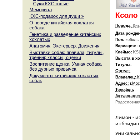
Суки КХС голые
Мемориал
Ксоло
КХС-подарок для души
»
О породе китайская хохлатая
Порода:
Кит
собака
Дата рожде
Генетика и разведение китайских
хохлатых
Пол:
кобель
Анатомия. Экстерьер. Движения.
Вариация:
г
Клеймо:
KS
Выставки собак: правила, титулы,
тренинг, классы, оценки
Высота в хо
Воспитание щенка. Умная собака
Титулы:
без дурных привычек.
Статус:
Документы китайских хохлатых
Владелец:
К
собак
Адрес:
г.Мо
Телефон:
Актуальнос
Родословна
Лимон - ис
инбридинго
Уникально