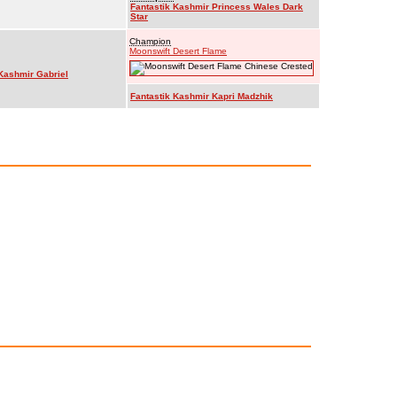
Fantastik Kashmir Princess Wales Dark
Star
Champion
Moonswift Desert Flame
 Kashmir Gabriel
Fantastik Kashmir Kapri Madzhik