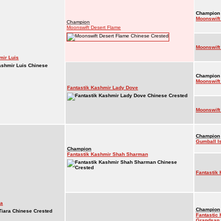
Champion
Moonswift
Champion
Moonswift Desert Flame
Moonswift
mir Luis
Champion
Moonswift 
Fantastik Kashmir Lady Dove
Moonswift
Champion
Gumball I
Champion
Fantastik Kashmir Shah Sharman
Fantastik
ra
Champion
Fantastic
Grandsan