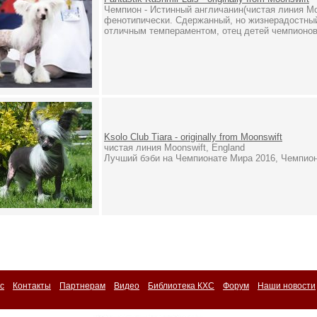
Чемпион - Истинный англичанин(чистая линия Mo
фенотипически. Сдержанный, но жизнерадостный
отличным темпераментом, отец детей чемпионов и 
Ksolo Club Tiara - originally from Moonswift
чистая линия Moonswift, England
Лучший бэби на Чемпионате Мира 2016, Чемпион
с
Контакты
Партнерам
Видео
Библиотека КХС
Форум
Наши новости