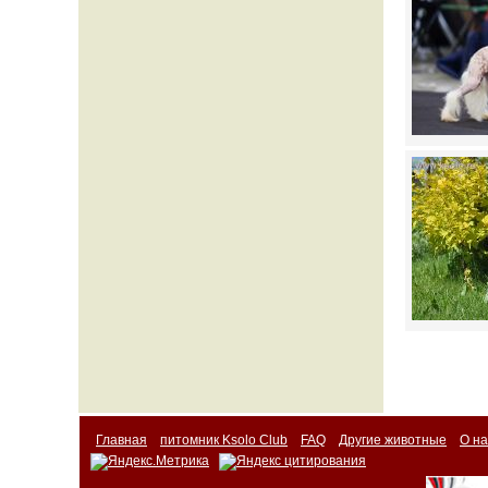
Главная
питомник Ksolo Club
FAQ
Другие животные
О на