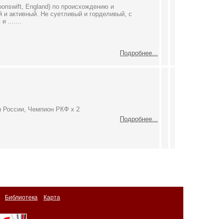
onswift, England) по происхождению и
 и активный. Не суетливый и горделивый, с
.......
Подробнее...
 России, Чемпион РКФ х 2
Подробнее...
Библиотека
Карта