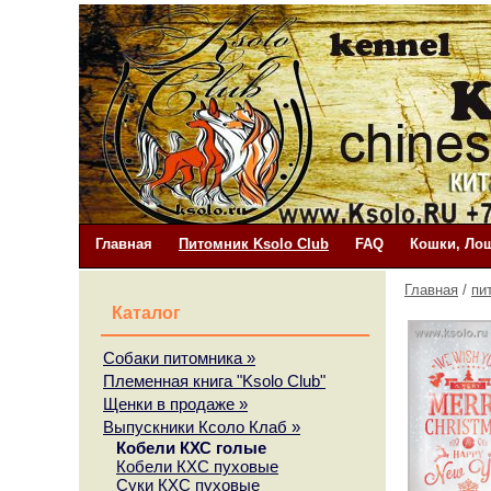
Главная
Питомник Ksolo Club
FAQ
Кошки, Лош
Главная
/
пи
Каталог
Собаки питомника
»
Племенная книга "Ksolo Club"
Щенки в продаже
»
Выпускники Ксоло Клаб
»
Кобели КХС голые
Кобели КХС пуховые
Суки КХС пуховые