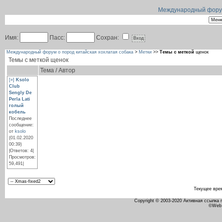
Международный форум 
Имя:
Пасс:
Сохран:
Международный форум о пород китайская хохлатая собака
>
Метки
>>
Темы с меткой
щенок
Темы с меткой
щенок
Тема / Автор
[»]
Ksolo
Club
Sengly De
Perla Lati
голый
кобель
Последнее
сообщение:
от
ksolo
(01.02.2020
00:39)
|Ответов: 4|
Просмотров:
59,491|
Текущее вре
Copyright © 2003-2020 Активная ссылка
©Web 