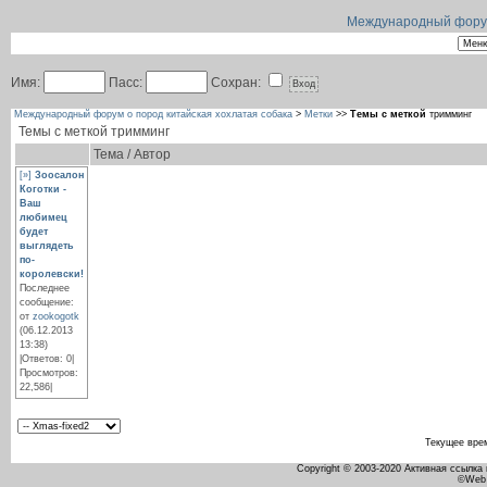
Международный форум 
Имя:
Пасс:
Сохран:
Международный форум о пород китайская хохлатая собака
>
Метки
>>
Темы с меткой
тримминг
Темы с меткой
тримминг
Тема / Автор
[»]
Зоосалон
Коготки -
Ваш
любимец
будет
выглядеть
по-
королевски!
Последнее
сообщение:
от
zookogotk
(06.12.2013
13:38)
|Ответов: 0|
Просмотров:
22,586|
Текущее вре
Copyright © 2003-2020 Активная ссылка
©Web 