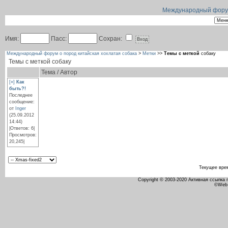
Международный форум 
Имя:
Пасс:
Сохран:
Международный форум о пород китайская хохлатая собака
>
Метки
>>
Темы с меткой
собаку
Темы с меткой
собаку
Тема / Автор
[»]
Как
быть?!
Последнее
сообщение:
от
Inger
(25.09.2012
14:44)
|Ответов: 6|
Просмотров:
20,245|
Текущее вре
Copyright © 2003-2020 Активная ссылка
©Web 