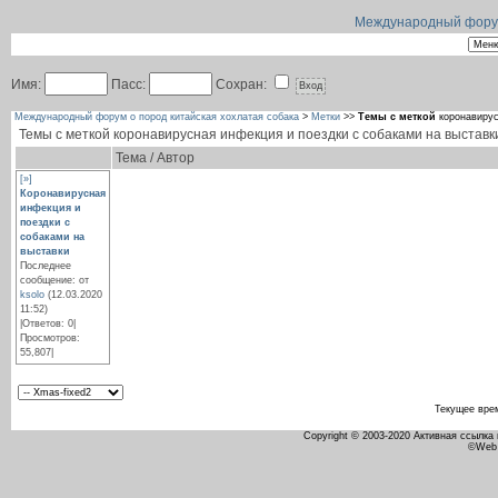
Международный форум 
Имя:
Пасс:
Сохран:
Международный форум о пород китайская хохлатая собака
>
Метки
>>
Темы с меткой
коронавирус
Темы с меткой
коронавирусная инфекция и поездки с собаками на выставк
Тема / Автор
[»]
Коронавирусная
инфекция и
поездки с
собаками на
выставки
Последнее
сообщение: от
ksolo
(12.03.2020
11:52)
|Ответов: 0|
Просмотров:
55,807|
Текущее вре
Copyright © 2003-2020 Активная ссылка
©Web 