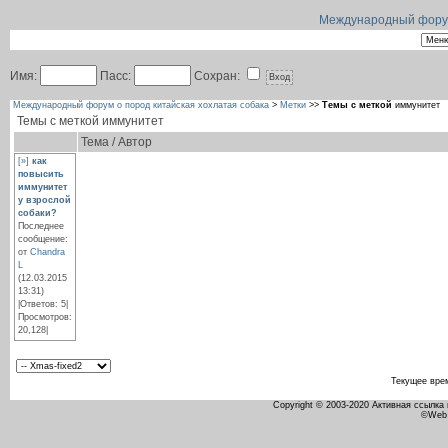
Международный форум 
Имя:
Пасс:
Сохран:
Международный форум о пород китайская хохлатая собака
>
Метки
>>
Темы с меткой
иммунитет
Темы с меткой
иммунитет
Тема / Автор
[»]
как
повысить
иммунитет
у взрослой
собаки?
Последнее
сообщение:
от
Chandra
L
(12.03.2015
13:31)
|Ответов: 5|
Просмотров:
20,128|
Текущее вре
Copyright © 2003-2020 Активная ссылка
©Web 