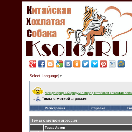
Select Language
▼
Международный форум о пород китайская хохлатая соба
Темы с меткой
агрессия
Регистрация
Справка
Га
Темы с меткой
агрессия
Тема / Автор