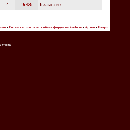
4
16,425
Воспитание
вязь
-
Китайская хохлатая собака форум на ksolo ru
-
Архив
-
Вверх
ательна