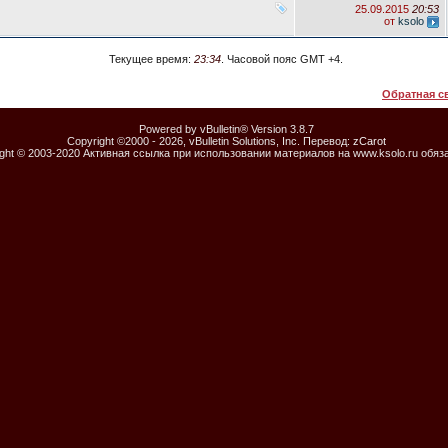
25.09.2015
20:53
от
ksolo
Текущее время:
23:34
. Часовой пояс GMT +4.
Обратная с
Powered by vBulletin® Version 3.8.7
Copyright ©2000 - 2026, vBulletin Solutions, Inc. Перевод:
zCarot
ight © 2003-2020 Активная ссылка при использовании материалов на www.ksolo.ru обяз