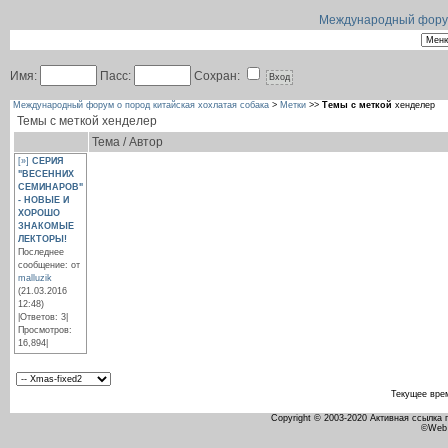
Международный форум 
Имя:
Пасс:
Сохран:
Международный форум о пород китайская хохлатая собака
>
Метки
>>
Темы с меткой
хенделер
Темы с меткой
хенделер
Тема / Автор
[»]
СЕРИЯ
"ВЕСЕННИХ
СЕМИНАРОВ"
- НОВЫЕ И
ХОРОШО
ЗНАКОМЫЕ
ЛЕКТОРЫ!
Последнее
сообщение: от
malluzik
(21.03.2016
12:48)
|Ответов: 3|
Просмотров:
16,894|
Текущее вре
Copyright © 2003-2020 Активная ссылка
©Web 