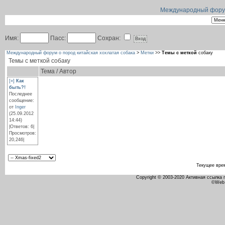
Международный форум 
Имя:
Пасс:
Сохран:
Международный форум о пород китайская хохлатая собака
>
Метки
>>
Темы с меткой
собаку
Темы с меткой
собаку
Тема / Автор
[»]
Как
быть?!
Последнее
сообщение:
от
Inger
(25.09.2012
14:44)
|Ответов: 6|
Просмотров:
20,246|
Текущее вре
Copyright © 2003-2020 Активная ссылка
©Web 