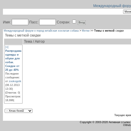
Международный форум 
Имя:
Пасс:
Сохран:
Международный форум о пород китайская хохлатая собака
>
Метки
>>
Темы с меткой
скидки
Темы с меткой
скидки
Тема / Автор
[»]
Распродажа
одежды и
обуви для
собак.
Скидки от
25 до 40%
Последнее
сообщение:
от
zookogotk
(06.12.2013
13:30)
|Ответов: 0|
Просмотров:
18,696|
Текущее вре
Copyright © 2003-2020 Активная ссылка
©Web 