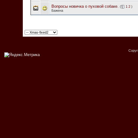
Вопросы новичка о пуховой собаке.
(
1
2
)
Баженa
Copyr