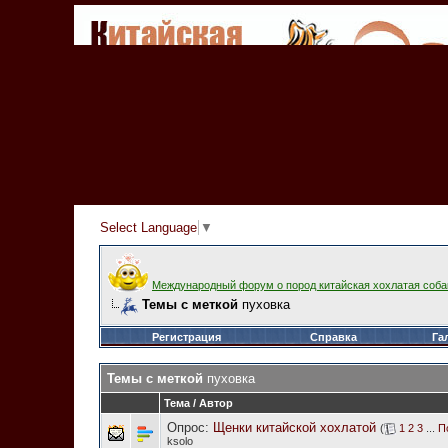
Select Language
▼
Международный форум о пород китайская хохлатая соба
Темы с меткой
пуховка
Регистрация
Справка
Га
Темы с меткой
пуховка
Тема / Автор
Опрос:
Щенки китайской хохлатой
(
1
2
3
...
П
ksolo