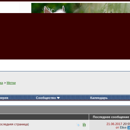
ка
>
Метки
лерея
Сообщество
Календарь
Последнее сообщение
21.06.2017
20:5
оследняя страница
)
от
Elise