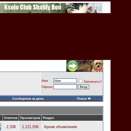
Имя
Запомнить?
Пароль
Сообщения за день
Поиск
Ответов
Просмотров
Раздел
5
2,336
1,121,936
Архив объявления