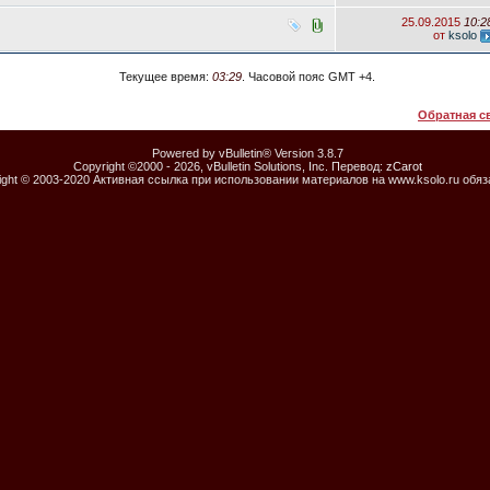
25.09.2015
10:2
от
ksolo
Текущее время:
03:29
. Часовой пояс GMT +4.
Обратная с
Powered by vBulletin® Version 3.8.7
Copyright ©2000 - 2026, vBulletin Solutions, Inc. Перевод:
zCarot
ight © 2003-2020 Активная ссылка при использовании материалов на www.ksolo.ru обя