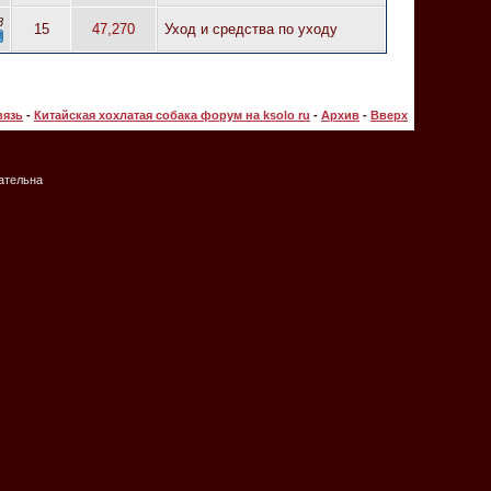
8
15
47,270
Уход и средства по уходу
вязь
-
Китайская хохлатая собака форум на ksolo ru
-
Архив
-
Вверх
зательна