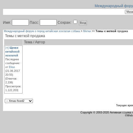
Международный форум 
Имя:
Пасс:
Сохран:
Международный форум о пород китайская хохлатая собака
>
Метки
>>
Темы с меткой
продажа
Темы с меткой
продажа
Тема / Автор
[»]
Щенки
китайской
хохлатой
Последнее
сообщение:
от
Elise
(21.06.2017
20:55)
|Ответов:
2,336|
Просмотров:
1,122,203|
Текущее вре
Copyright © 2003-2020 Активная ссылка
©Web 