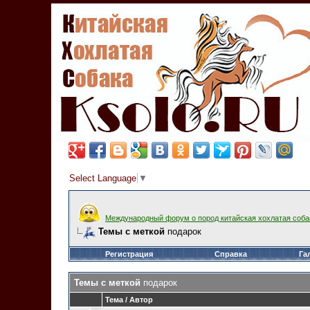
Select Language
▼
Международный форум о пород китайская хохлатая соба
Темы с меткой
подарок
Регистрация
Справка
Га
Темы с меткой
подарок
Тема / Автор