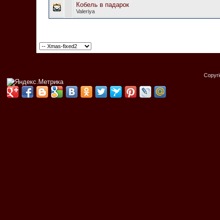
Кобель в падарок
Valeriya
Copyr