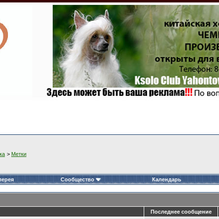
ка
>
Метки
лерея
Сообщество
Календарь
Последнее сообщение