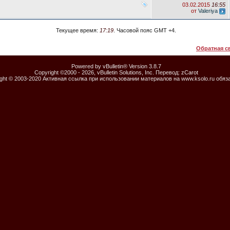
03.02.2015
16:55
от
Valeriya
Текущее время:
17:19
. Часовой пояс GMT +4.
Обратная с
Powered by vBulletin® Version 3.8.7
Copyright ©2000 - 2026, vBulletin Solutions, Inc. Перевод:
zCarot
ight © 2003-2020 Активная ссылка при использовании материалов на www.ksolo.ru обяз