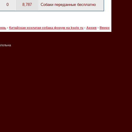
0
8,787
Собаки переданные бесплатно
вязь
-
Китайская хохлатая собака форум на ksolo ru
-
Архив
-
Вверх
ательна