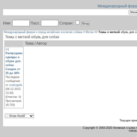
Международный форум 
Имя:
Пасс:
Сохран:
Международный форум о пород китайская хохлатая собака
>
Метки
>>
Темы с меткой
обувь для с
Темы с меткой
обувь для собак
Тема / Автор
[»]
Распродажа
одежды и
обуви для
собак.
Скидки от
25 до 40%
Последнее
сообщение:
от
zookogotk
(06.12.2013
13:30)
|Ответов: 0|
Просмотров:
18,703|
Текущее вре
Copyright © 2003-2020 Активная ссылка
©Web 