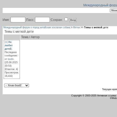
Международный форум 
Имя:
Пасс:
Сохран:
Международный форум о пород китайская хохлатая собака
>
Метки
>>
Темы с меткой
дети
Темы с меткой
дети
Тема / Автор
[»]
Не
любит
детей.
Последнее
сообщение:
от
ksolo
(25.09.2015
20:53)
|Ответов: 4|
Просмотров:
16,432|
Текущее вре
Copyright © 2003-2020 Активная ссылка
©Web 