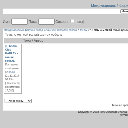
Международный форум 
Имя:
Пасс:
Сохран:
Международный форум о пород китайская хохлатая собака
>
Метки
>>
Темы с меткой
голый щенок
Темы с меткой
голый щенок кобель
Тема / Автор
[»]
Ksolo
Club
HARLEY -
голый
кобель
Последнее
сообщение:
от
ksolo
(21.12.2017
08:23)
|Ответов: 5|
Просмотров:
17,086|
Текущее вре
Copyright © 2003-2020 Активная ссылка
©Web 