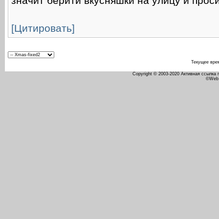
значит берити вкусняшки на улицу и прос
[Цитировать]
Текущее вре
Copyright © 2003-2020 Активная ссылка
©Web 