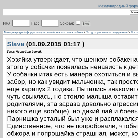
Международный форум 
Имя:
Пасс:
Сохран:
Международный форум о пород китайская хохлатая собака
>
Уход, кормление и содержание
>
Восп
Slava
(01.09.2015 01:17 )
Тема: Не любит детей.
Хозяйка утверждает, что щенком собакена 
этого у собачки появилась ненависть к де
У собачки итак есть манера охотиться и 
забор, но как увидит мальчонка, так прос
еще карапуз 2 годика. Пытались знакомит
чуть свыклась, но стоило малыша оставит
родителями, эта зараза довольно агрессив
никого еще вообще), но дикий лай и боевы
Парнишка усталый был уже и расплакался 
Единственное, что не попробовали, чтобы
обжора и попрошайка страшная, может, к