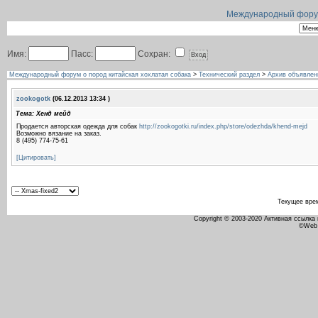
Международный форум 
Имя:
Пасс:
Сохран:
Международный форум о пород китайская хохлатая собака
>
Технический раздел
>
Архив объявлен
zookogotk
(06.12.2013 13:34 )
Тема: Хенд мейд
Продается авторская одежда для собак
http://zookogotki.ru/index.php/store/odezhda/khend-mejd
Возможно вязание на заказ.
8 (495) 774-75-61
[Цитировать]
Текущее вре
Copyright © 2003-2020 Активная ссылка
©Web 