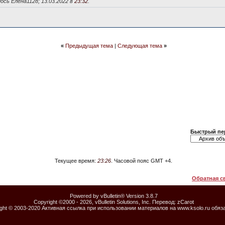
ось Елена1128; 13.03.2022 в
23:32
.
«
Предыдущая тема
|
Следующая тема
»
Быстрый пе
Текущее время:
23:26
. Часовой пояс GMT +4.
Обратная с
Powered by vBulletin® Version 3.8.7
Copyright ©2000 - 2026, vBulletin Solutions, Inc. Перевод:
zCarot
ight © 2003-2020 Активная ссылка при использовании материалов на www.ksolo.ru обяз