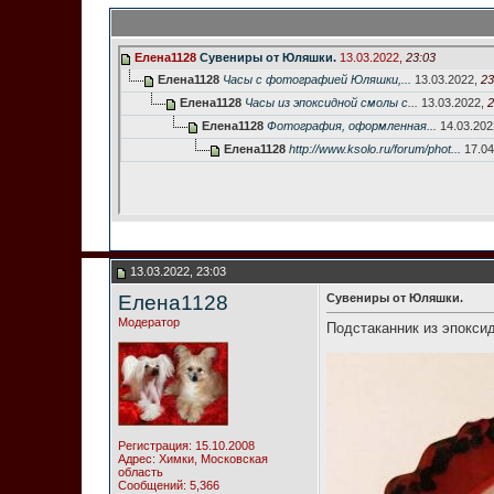
Елена1128
Сувениры от Юляшки.
13.03.2022,
23:03
Елена1128
Часы с фотографией Юляшки,...
13.03.2022,
23
Елена1128
Часы из эпоксидной смолы с...
13.03.2022,
2
Елена1128
Фотография, оформленная...
14.03.202
Елена1128
http://www.ksolo.ru/forum/phot...
17.04
13.03.2022, 23:03
Елена1128
Сувениры от Юляшки.
Модератор
Подстаканник из эпокс
Регистрация: 15.10.2008
Адрес: Химки, Московская
область
Сообщений: 5,366