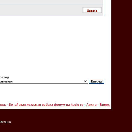
реход
вязь
-
Китайская хохлатая собака форум на ksolo ru
-
Архив
-
Вверх
ательна