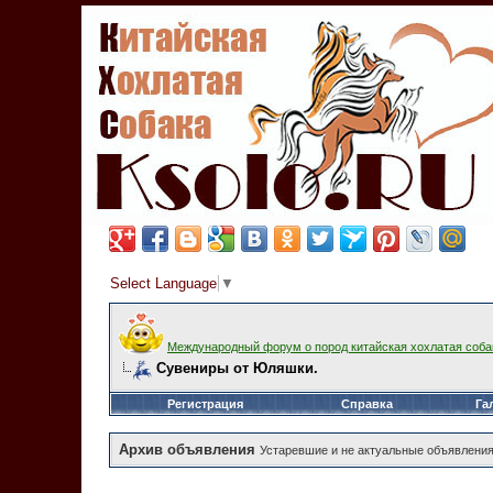
Select Language
▼
Международный форум о пород китайская хохлатая соба
Сувениры от Юляшки.
Регистрация
Справка
Га
Архив объявления
Устаревшие и не актуальные объявления