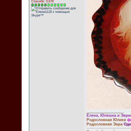
Спасибо: 3,676
__________________
Елена, Юляшка и Эври
Родословная Юлики
ф
Родословная Эвра
Оде