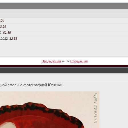
:24
3:29
2,
01:39
.2022,
12:53
Предыдущая
Следующая
идной смолы с фотографией Юляшки.