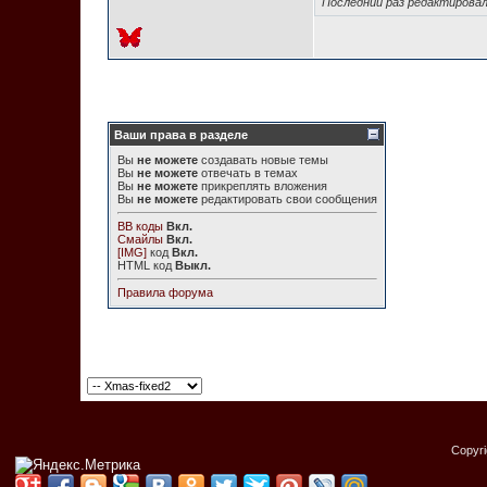
Последний раз редактировал
Ваши права в разделе
Вы
не можете
создавать новые темы
Вы
не можете
отвечать в темах
Вы
не можете
прикреплять вложения
Вы
не можете
редактировать свои сообщения
BB коды
Вкл.
Смайлы
Вкл.
[IMG]
код
Вкл.
HTML код
Выкл.
Правила форума
Copyr