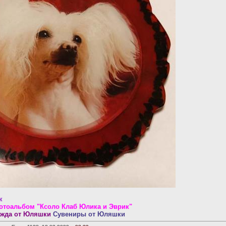
к
отоальбом
"Ксоло Клаб Юлика и Эврик"
жда от Юляшки
Сувениры от Юляшки