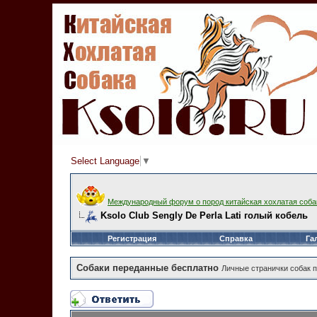
Select Language
▼
Международный форум о пород китайская хохлатая соба
Ksolo Club Sengly De Perla Lati голый кобель
Регистрация
Справка
Га
Собаки переданные бесплатно
Личные странички собак п