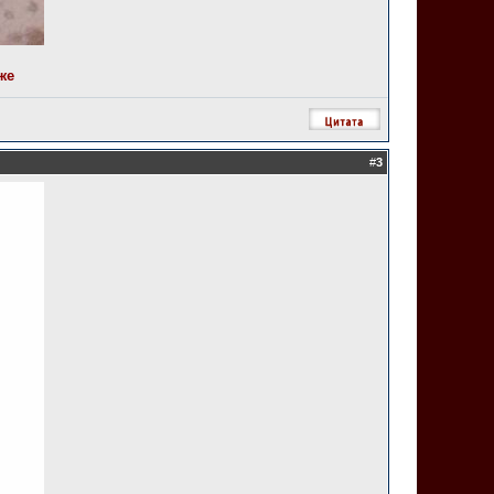
же
#
3