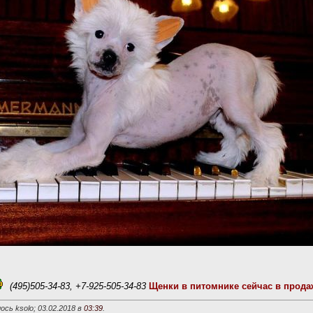
(495)505-34-83, +7-925-505-34-83
Щенки в питомнике сейчас в прода
сь ksolo; 03.02.2018 в
03:39
.