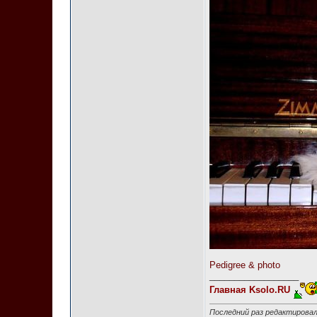
Pedigree & photo
__________________
Главная Ksolo.RU
Последний раз редактировало