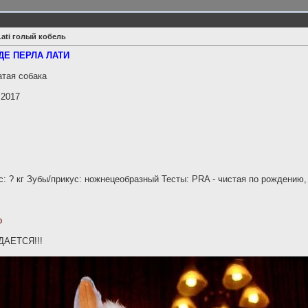
 Lati голый кобель
ДЕ ПЕРЛА ЛАТИ
атая собака
.2017
с: ? кг Зубы/прикус: ножнецеобразный Тесты: PRA - чистая по рождению,
о
ДАЕТСЯ!!!