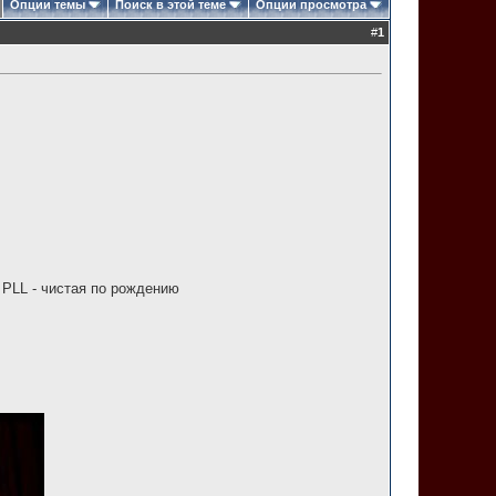
Опции темы
Поиск в этой теме
Опции просмотра
#
1
 PLL - чистая по рождению