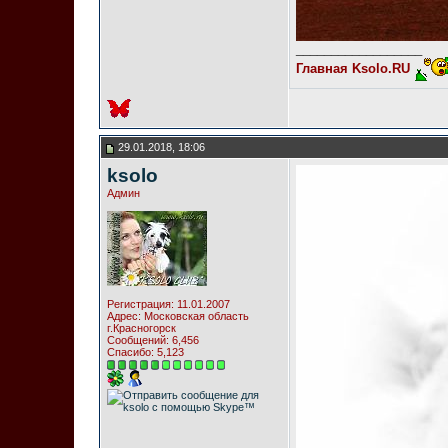
__________________
Главная Ksolo.RU
29.01.2018, 18:06
ksolo
Админ
Регистрация: 11.01.2007
Адрес: Московская область
г.Красногорск
Сообщений: 6,456
Спасибо: 5,123