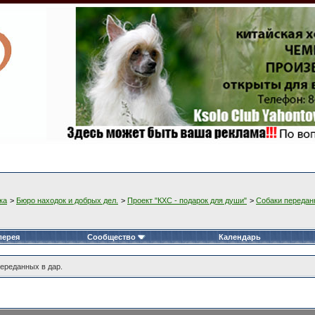
ка
>
Бюро находок и добрых дел.
>
Проект "КХС - подарок для души"
>
Собаки передан
лерея
Сообщество
Календарь
ереданных в дар.