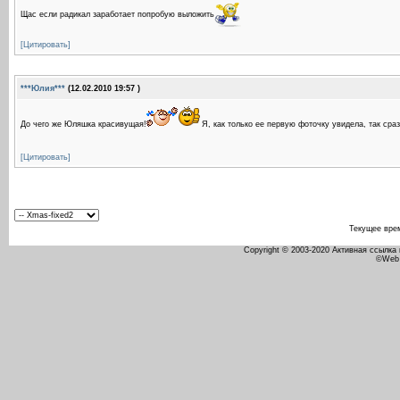
Щас если радикал заработает попробую выложить
[Цитировать]
***Юлия***
(12.02.2010 19:57 )
До чего же Юляшка красивущая!
Я, как только ее первую фоточку увидела, так сра
[Цитировать]
Текущее вре
Copyright © 2003-2020 Активная ссылка
©Web 