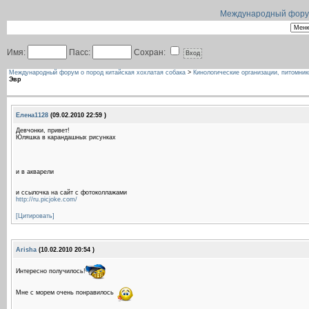
Международный форум 
Имя:
Пасс:
Сохран:
Международный форум о пород китайская хохлатая собака
>
Кинологические организации, питомник
Эвр
Елена1128
(09.02.2010 22:59 )
Девчонки, привет!
Юляшка в карандашных рисунках
и в акварели
и ссылочка на сайт с фотоколлажами
http://ru.picjoke.com/
[Цитировать]
Arisha
(10.02.2010 20:54 )
Интересно получилось!
Мне с морем очень понравилось