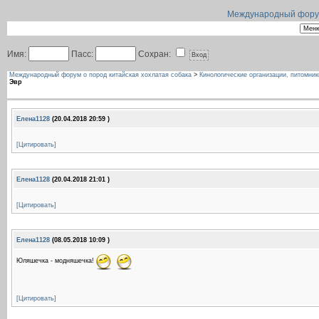
Международный форум 
Имя:
Пасс:
Сохран:
Международный форум о пород китайская хохлатая собака
>
Кинологические организации, питомник
Эвр
Елена1128
(20.04.2018 20:59 )
[Цитировать]
Елена1128
(20.04.2018 21:01 )
[Цитировать]
Елена1128
(08.05.2018 10:09 )
Юляшечка - модняшечка!
[Цитировать]