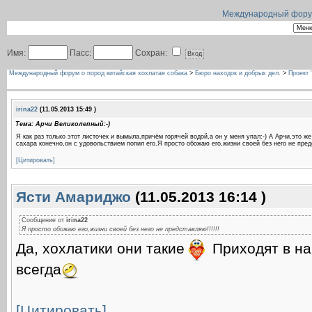
Международный форум 
Имя:
Пасс:
Сохран:
Международный форум о пород китайская хохлатая собака
>
Бюро находок и добрых дел.
>
Проект 
irina22
(11.05.2013 15:49 )
Тема: Арчи Великолепный:-)
Я как раз только этот листочек и вымыла,причём горячей водой,а он у меня упал:-) А Арчи,это ж
сахара конечно,он с удовольствием попил его.Я просто обожаю его,жизни своей без него не предс
[Цитировать]
Ясти Амариджо
(11.05.2013 16:14 )
Сообщение от
irina22
Я просто обожаю его,жизни своей без него не представляю!!!!!!
Да, хохлатики они такие
Приходят в на
всегда
[Цитировать]