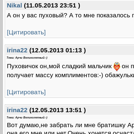
Nikal
(11.05.2013 23:51 )
А он у вас пуховый? А то мне показалось 
[Цитировать]
irina22
(12.05.2013 01:13 )
Тема: Арчи Великолепный:-)
Пуховичок он,мой сладкий мальчик
он 
получает массу комплиментов:-) обажульки
[Цитировать]
irina22
(12.05.2013 13:51 )
Тема: Арчи Великолепный:-)
Вот думаю,не забрать ли мне братишку А
она его мне или нет.Очень хочется осчас