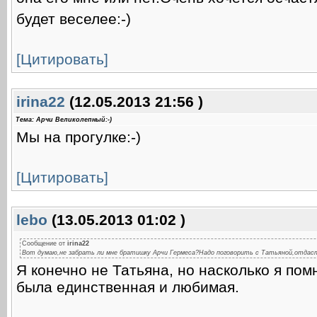
будет веселее:-)
[Цитировать]
irina22
(12.05.2013 21:56 )
Тема: Арчи Великолепный:-)
Мы на прогулке:-)
[Цитировать]
lebo
(13.05.2013 01:02 )
Сообщение от
irina22
Вот думаю,не забрать ли мне братишку Арчи Гермеса?Надо поговорить с Татьяной,отдаст
Я конечно не Татьяна, но насколько я пом
была единственная и любимая.