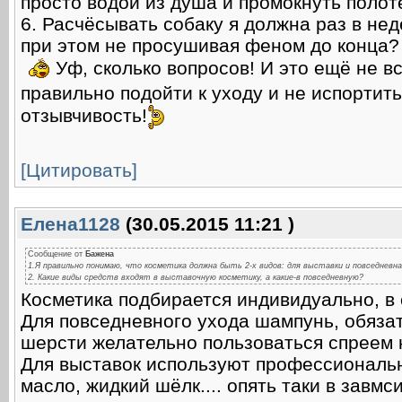
просто водой из душа и промокнуть поло
6. Расчёсывать собаку я должна раз в не
при этом не просушивая феном до конца?
Уф, сколько вопросов! И это ещё не в
правильно подойти к уходу и не испортит
отзывчивость!
[Цитировать]
Елена1128
(30.05.2015 11:21 )
Сообщение от
Баженa
1.Я правильно понимаю, что косметика должна быть 2-х видов: для выставки и повседневн
2. Какие виды средств входят в выставочную косметику, а какие-в повседневную?
Косметика подбирается индивидуально, в 
Для повседневного ухода шампунь, обяза
шерсти желательно пользоваться спреем
Для выставок используют профессиональн
масло, жидкий шёлк.... опять таки в завмс