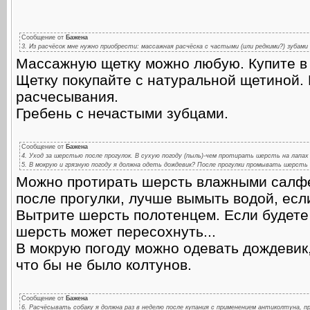
Сообщение от
Баженa
3. Из расчёсок мне нужно приобрести: массажная расчёска с частыми (или редкими?) зубами
Массажную щетку можно любую. Купите в 
Щетку покупайте с натуральной щетиной.
расчесывания.
Гребень с нечастыми зубцами.
Сообщение от
Баженa
4. Уход за шерстью после прогулок. В сухую погоду (пыль)-чем протирать шерсть на лапах
5. В мокрую и грязную погоду я должна одеть дождевик? После прогулки промывать шерст
Можно протирать шерсть влажными салфе
после прогулки, лучше вымыть водой, есл
Вытрите шерсть полотенцем. Если будете
шерсть может пересохнуть...
В мокрую погоду можно одевать дождевик,
что бы не было колтунов.
Сообщение от
Баженa
6. Расчёсывать собаку я должна раз в неделю после купания с применением антиколтуна, п