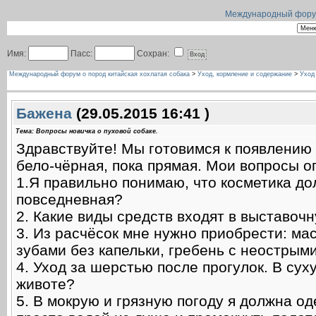
Международный форум 
Имя:
Пасс:
Сохран:
Международный форум о пород китайская хохлатая собака
>
Уход, кормление и содержание
>
Уход
Баженa
(29.05.2015 16:41 )
Тема: Вопросы новичка о пуховой собаке.
Здравствуйте! Мы готовимся к появлению
бело-чёрная, пока прямая. Мои вопросы 
1.Я правильно понимаю, что косметика дол
повседневная?
2. Какие виды средств входят в выставочн
3. Из расчёсок мне нужно приобрести: ма
зубами без капельки, гребень с неострым
4. Уход за шерстью после прогулок. В сух
животе?
5. В мокрую и грязную погоду я должна о