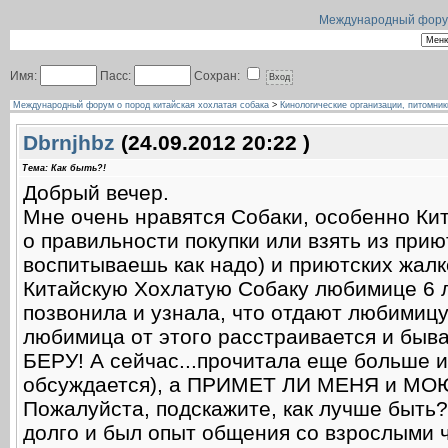
Международный форум 
Имя:
Пасс:
Сохран:
Международный форум о пород китайская хохлатая собака
>
Кинологические организации, питомник
Dbrnjhbz
(24.09.2012 20:22 )
Тема: Как быть?!
Добрый вечер.
Мне очень нравятся Собаки, особенно Ки
о правильности покупки или взять из приют
воспитываешь как надо) и приютских жалко
Китайскую Хохлатую Собаку любимице 6 лет
позвонила и узнала, что отдают любимицу 
любимица от этого расстраивается и бывае
БЕРУ! А сейчас...прочитала еще больше 
обсуждается), а ПРИМЕТ ЛИ МЕНЯ и МО
Пожалуйста, подскажите, как лучше быть?
долго и был опыт общения со взрослыми ч