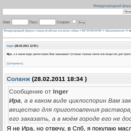
Международный форум 
Имя:
Пасс:
Сохран:
Международный форум о пород китайская хохлатая собака
>
ВЕТЕРИНАРИЯ
>
Офтальмология
>>
с
Inger
(28.02.2011 12:53 )
Ира
, а в каком виде циклоспорин Вам заказывают (готовые глазные капли или вещество для пригото
[Цитировать]
Соланж
(28.02.2011 18:34 )
Сообщение от
Inger
Ира
, а в каком виде циклоспорин Вам з
вещество для приготовления раствора)
его заказать, а в моём городе его не до
Я не Ира, но отвечу, в Спб, я покупаю мас