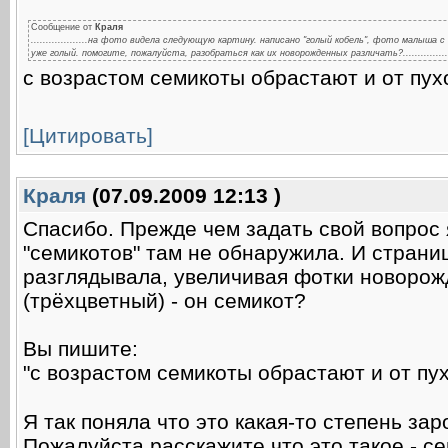
Сообщение от
Краля
...................на фото видела следующую картину. написано "голый кобель", фото малыш
уже голый. помогите, пожалуйста, разобраться как их новорожденных различать?.................
с возрастом семикоты обрастают и от пух
[Цитировать]
Краля
(07.09.2009 12:13 )
Спасибо. Прежде чем задать свой вопрос я
"семикотов" там не обнаружила. И страни
разглядывала, увеличивая фотки новорожд
(трёхцветный) - он семикот?
Вы пишите:
"с возрастом семикоты обрастают и от пу
Я так поняла что это какая-то степень зар
Пожалуйста расскажите что это такое - с