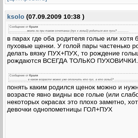
ksolo
(07.09.2009 10:38 )
Сообщение от
Краля
...................могли ли при таком сочетании (пух х голый) родиться все пухи? ............
в парах где оба родителя голые или хотя 
пуховые щенки. У голой пары частенько р
делать вязку ПУХ+ПУХ, то рождение голы
рождаются ВСЕГДА ТОЛЬКО ПУХОВИЧКИ.
Сообщение от
Краля
................... в каком возрасте можно уже отличить кто пух, а кто голый? ..........................
понять каким родился щенок можно и нужно
возрасте явно видны все голые (или слаб
некоторых окрасах это плохо заметно, хо
девочки однопометницы ГОЛ+ПУХ