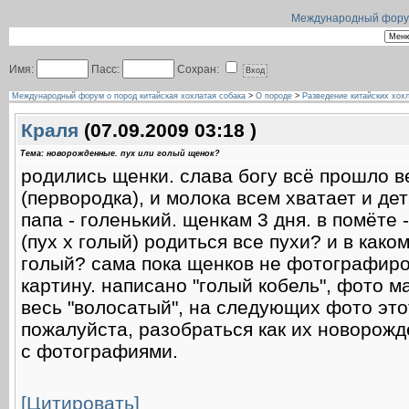
Международный форум 
Имя:
Пасс:
Сохран:
Международный форум о пород китайская хохлатая собака
>
О породе
>
Разведение китайских хох
Краля
(07.09.2009 03:18 )
Тема: новорожденные. пух или голый щенок?
родились щенки. слава богу всё прошло в
(первородка), и молока всем хватает и де
папа - голенький. щенкам 3 дня. в помёте 
(пух х голый) родиться все пухи? и в како
голый? сама пока щенков не фотографиро
картину. написано "голый кобель", фото 
весь "волосатый", на следующих фото этот 
пожалуйста, разобраться как их новорож
с фотографиями.
[Цитировать]