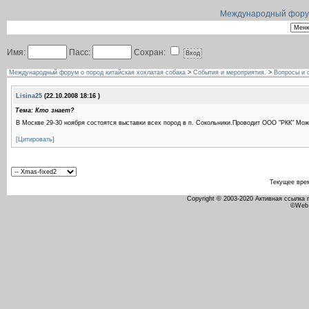
Международный форум 
Имя:
Пасс:
Сохран:
Международный форум о пород китайская хохлатая собака
>
События и мероприятия.
>
Вопросы и 
Lisina25
(22.10.2008 18:16 )
Тема: Кто знает?
В Москве 29-30 ноября состоятся выставки всех пород в п. Сокольники.Проводит ООО "РКК" Мож
[Цитировать]
Текущее вре
Copyright © 2003-2020 Активная ссылка
©Web 