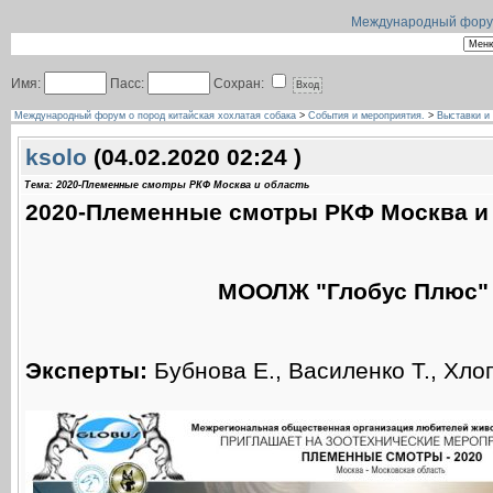
Международный форум 
Имя:
Пасс:
Сохран:
Международный форум о пород китайская хохлатая собака
>
События и мероприятия.
>
Выставки и
ksolo
(04.02.2020 02:24 )
Тема: 2020-Племенные смотры РКФ Москва и область
2020-Племенные смотры РКФ Москва и
МООЛЖ "Глобус Плюс" 
Эксперты:
Бубнова Е., Василенко Т., Хлоп