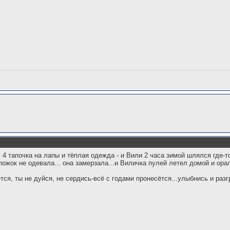
 4 тапочка на лапы и тёплая одежда - и Вили 2 часа зимой шлялся где-то.
ожок не одевала... она замерзала...и Виличка пулей летел домой и орал т
ётся, ты не дуйся, не сердись-всё с годами пронесётся...улыбнись и разг