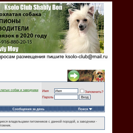
хлатых собак и заводчики
Имя
Запомнить?
Пароль
Сообщения за день
Поиск
иеся владельцами питомников с данной породой, а заводчики -
томник.