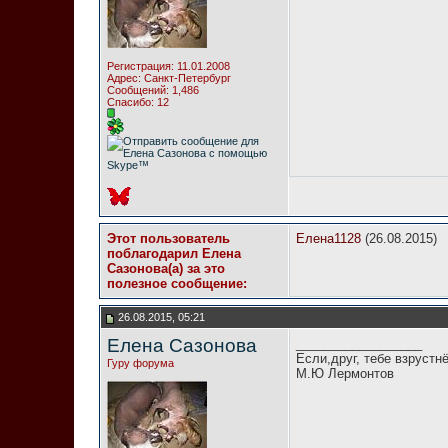
Регистрация: 11.01.2008
Адрес: Санкт-Петербург
Сообщений: 1,486
Спасибо: 12
Этот пользователь
Елена1128
(26.08.2015)
поблагодарил Елена
Сазонова(а) за это
полезное сообщение:
26.08.2015, 05:21
Елена Сазонова
__________________
Если,друг, тебе взрустн
Гуру форума
М.Ю Лермонтов