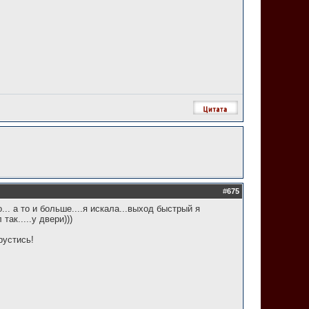
#
675
.. а то и больше....я искала...выход быстрый я
ак.....у двери)))
рустись!