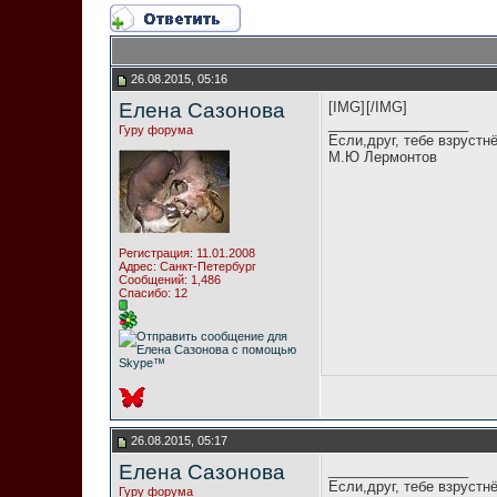
26.08.2015, 05:16
Елена Сазонова
[IMG]
[/IMG]
__________________
Гуру форума
Если,друг, тебе взрустн
М.Ю Лермонтов
Регистрация: 11.01.2008
Адрес: Санкт-Петербург
Сообщений: 1,486
Спасибо: 12
26.08.2015, 05:17
Елена Сазонова
__________________
Если,друг, тебе взрустн
Гуру форума