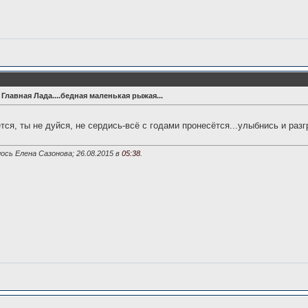
! Главная Лада....бедная маленькая рыжая...
ётся, ты не дуйся, не сердись-всё с годами пронесётся...улыбнись и разг
ось Елена Сазонова; 26.08.2015 в
05:38
.