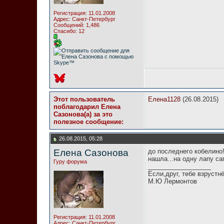
Регистрация: 11.01.2008
Адрес: Санкт-Петербург
Сообщений: 1,486
Спасибо: 12
Этот пользователь
Елена1128
(26.08.2015)
поблагодарил Елена
Сазонова(а) за это
полезное сообщение:
26.08.2015, 05:28
Елена Сазонова
до последнего кобелино!
нашла...на одну лапу сап
Гуру форума
__________________
Если,друг, тебе взрустн
М.Ю Лермонтов
Регистрация: 11.01.2008
Адрес: Санкт-Петербург