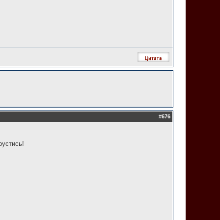
#
676
рустись!