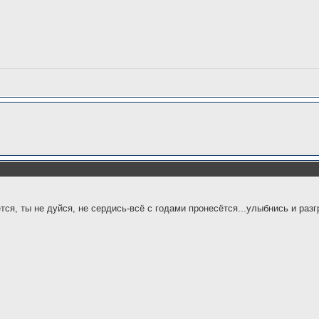
ётся, ты не дуйся, не сердись-всё с годами пронесётся...улыбнись и разг