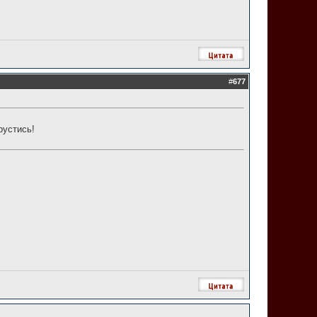
#
677
рустись!