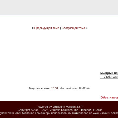
«
Предыдущая тема
|
Следующая тема
»
Быстрый пе
Текущее время:
15:51
. Часовой пояс GMT +4.
Обратная с
Powered by vBulletin® Version 3.8.7
Copyright ©2000 - 2026, vBulletin Solutions, Inc. Перевод:
zCarot
ight © 2003-2020 Активная ссылка при использовании материалов на www.ksolo.ru обяз