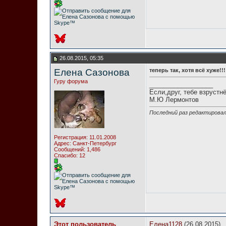
26.08.2015, 05:35
Елена Сазонова
теперь так, хотя всё хуже!!
Гуру форума
__________________
Если,друг, тебе взрустн
М.Ю Лермонтов
Последний раз редактировал
Регистрация: 11.01.2008
Адрес: Санкт-Петербург
Сообщений: 1,486
Спасибо: 12
Этот пользователь
Елена1128
(26.08.2015)