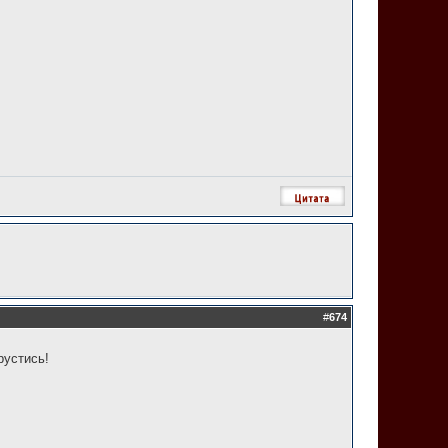
#
674
рустись!