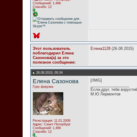
Сообщений: 1,486
Спасибо: 12
Этот пользователь
Елена1128
(26.08.2015)
поблагодарил Елена
Сазонова(а) за это
полезное сообщение:
26.08.2015, 05:34
Елена Сазонова
[/IMG]
__________________
Гуру форума
Если,друг, тебе взрустн
М.Ю Лермонтов
Регистрация: 11.01.2008
Адрес: Санкт-Петербург
Сообщений: 1,486
Спасибо: 12