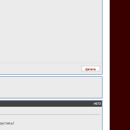
#
673
рустись!