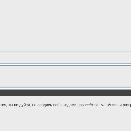
ётся, ты не дуйся, не сердись-всё с годами пронесётся...улыбнись и разг