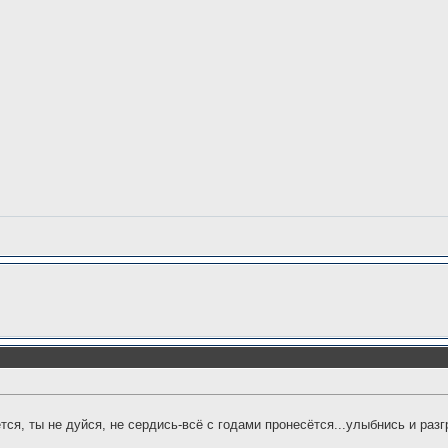
ётся, ты не дуйся, не сердись-всё с годами пронесётся...улыбнись и разг