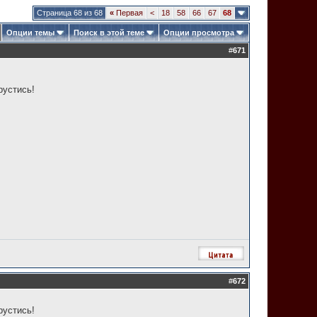
Страница 68 из 68
«
Первая
<
18
58
66
67
68
Опции темы
Поиск в этой теме
Опции просмотра
#
671
рустись!
#
672
рустись!