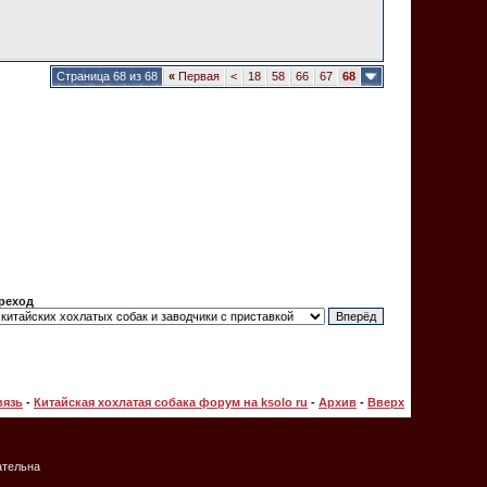
Страница 68 из 68
«
Первая
<
18
58
66
67
68
реход
вязь
-
Китайская хохлатая собака форум на ksolo ru
-
Архив
-
Вверх
ательна