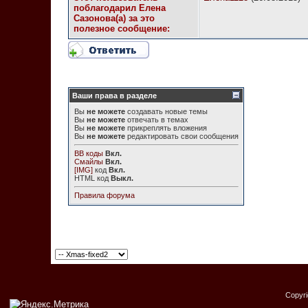
поблагодарил Елена
Сазонова(а) за это
полезное сообщение:
Ваши права в разделе
Вы
не можете
создавать новые темы
Вы
не можете
отвечать в темах
Вы
не можете
прикреплять вложения
Вы
не можете
редактировать свои сообщения
BB коды
Вкл.
Смайлы
Вкл.
[IMG]
код
Вкл.
HTML код
Выкл.
Правила форума
Copyr