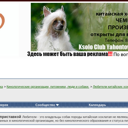
ка
>
Кинологические организации, питомники, люди и собаки.
>
Любители китайских хо
лерея
Сообщество
Календарь
 приставкой
Любители - это владельцы собак породы китайская хохлатая не являющ
ных в кинологической организации, но без кинологического образования и статуса пи