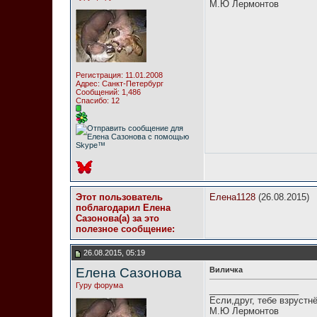
М.Ю Лермонтов
Регистрация: 11.01.2008
Адрес: Санкт-Петербург
Сообщений: 1,486
Спасибо: 12
Этот пользователь
Елена1128
(26.08.2015)
поблагодарил Елена
Сазонова(а) за это
полезное сообщение:
26.08.2015, 05:19
Елена Сазонова
Виличка
Гуру форума
__________________
Если,друг, тебе взрустн
М.Ю Лермонтов