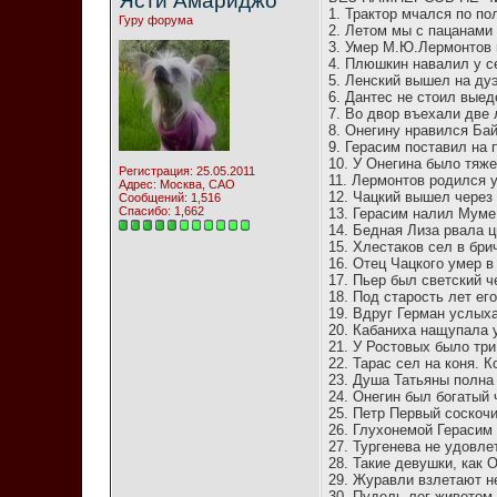
Ясти Амариджо
1. Трактор мчался по п
Гуру форума
2. Летом мы с пацанами 
3. Умер М.Ю.Лермонтов н
4. Плюшкин навалил у с
5. Ленский вышел на ду
6. Дантес не стоил выед
7. Во двор въехали две
8. Онегину нравился Бай
9. Герасим поставил на 
10. У Онегина было тяже
Регистрация: 25.05.2011
11. Лермонтов родился у
Адрес: Москва, САО
12. Чацкий вышел через
Сообщений: 1,516
Спасибо: 1,662
13. Герасим налил Муме
14. Бедная Лиза рвала 
15. Хлестаков сел в брич
16. Отец Чацкого умер в
17. Пьер был светский 
18. Под старость лет ег
19. Вдруг Герман услыха
20. Кабаниха нащупала 
21. У Ростовых было три
22. Тарас сел на коня. 
23. Душа Татьяны полна 
24. Онегин был богатый 
25. Петр Первый соскочи
26. Глухонемой Герасим 
27. Тургенева не удовле
28. Такие девушки, как 
29. Журавли взлетают не
30. Пудель лег животом 