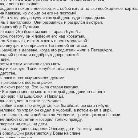
олю, слегка попахивая…
ходили в поход с ночевкой, и с собой взяли только необходимое: карто
а Кавказе, но любил он его не поэтому!
ебя в углу целую кучу и каждый день туда подкладывал.
эль в панталонах. Они разошлись и раздался выстрел.
енного яйца Пушкина.
 лошади. Это были сыновья Тараса Бульбы.
рон, поэтому он и повесил его над кроватью.
пол блюдечко, и стал тыкать в него мордочкой.
ло внутри, и он пришел к Татьяне облегчиться.
 бабушки в деревне, когда его родители жили в Петербурге.
 задний проход и подпёрнул дверь палкой.
 щей.
цветы и этим кормила свою мать.
ку и крикнул: “Гони, голубчик, в аэропорт!
 детстве.
человек и поэтому мочился духами.
о приковало к постели раком.
л скрип рессор. Это была старая княгиня.
у Катерины мягкое место и каждый день давила на него.
 дочери: Hаташа, Соня и Hиколай.
Конь согнулся, а потом засмеялся.
любви и ждёт не дождётся, как бы обдать ею кого-нибудь
человек: по утрам он сидел в уборной, а потом ехал в цирк.
л с пьедестала и побежал за Евгением, громко цокая копытами.
не любил сплетен и говорил только правду.
творяют ни отцы, ни дети.
Ольга, уже давно надоели Онегину, да и Пушкину тоже.
 сразу...Они разбегаются у Вовы на спине
на спину и уснул