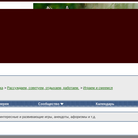
ка
>
Рассуждаем, советуем, отдыхаем, работаем.
>
Играем и смеемся
лерея
Сообщество
Календарь
интересные и развивающие игры, анекдоты, афоризмы и т.д.