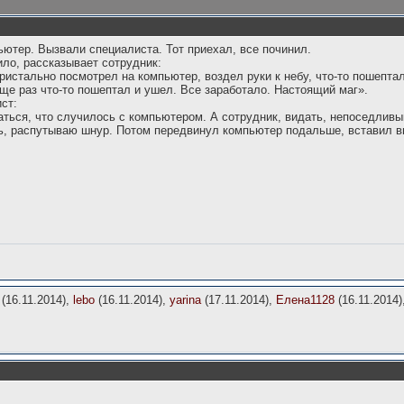
ютер. Вызвали специалиста. Тот приехал, все починил.
ило, рассказывает сотрудник:
истально посмотрел на компьютер, воздел руки к небу, что-то пошептал
ще раз что-то пошептал и ушел. Все заработало. Настоящий маг».
ст:
ься, что случилось с компьютером. А сотрудник, видать, непоседливый
ь, распутываю шнур. Потом передвинул компьютер подальше, вставил в
(16.11.2014),
lebo
(16.11.2014),
yarina
(17.11.2014),
Елена1128
(16.11.2014)