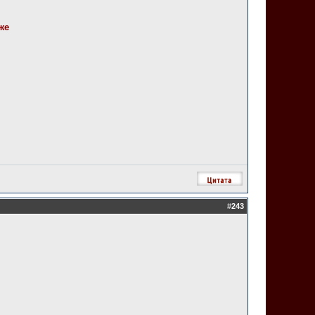
же
#
243