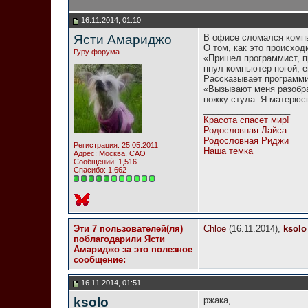
16.11.2014, 01:10
Ясти Амариджо
В офисе сломался компь
О том, как это происход
Гуру форума
«Пришел программист, пр
пнул компьютер ногой, е
Рассказывает программи
«Вызывают меня разобрат
ножку стула. Я матерюс
__________________
Красота спасет мир!
Родословная Лайса
Родословная Риджи
Регистрация: 25.05.2011
Наша темка
Адрес: Москва, САО
Сообщений: 1,516
Спасибо: 1,662
Эти 7 пользователей(ля)
Chloe
(16.11.2014),
ksolo
поблагодарили Ясти
Амариджо за это полезное
сообщение:
16.11.2014, 01:51
ksolo
ржака,