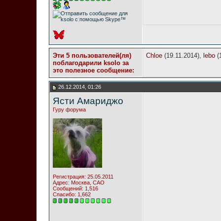
Эти 5 пользователей(ля)
Chloe
(19.11.2014),
lebo
(
поблагодарили ksolo за
это полезное сообщение:
26.12.2014, 01:26
Ясти Амариджо
Гуру форума
Регистрация: 25.05.2011
Адрес: Москва, САО
Сообщений: 1,516
Спасибо: 1,662