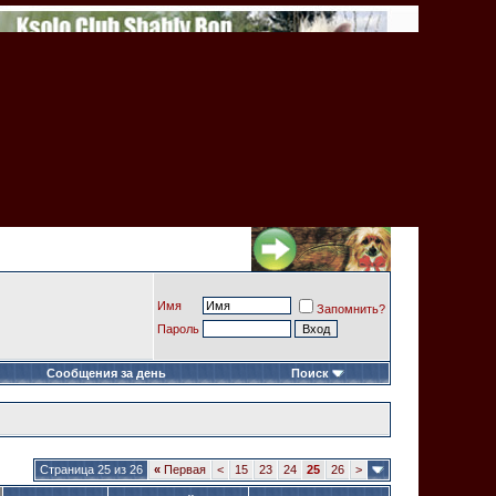
Имя
Запомнить?
Пароль
Сообщения за день
Поиск
Страница 25 из 26
«
Первая
<
15
23
24
25
26
>