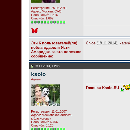
Регистрация: 25.05.2011
Адрес: Москва, САО
Сообщений: 1,516
Спасибо: 1,662
Эти 6 пользователей(ля)
Chloe
(18.11.2014),
katen
поблагодарили Ясти
Амариджо за это полезное
сообщение:
19.11.2014, 11:48
ksolo
Админ
__________________
Главная Ksolo.RU
Регистрация: 11.01.2007
Адрес: Московская область
г.Красногорск
Сообщений: 6,456
Спасибо: 5,123