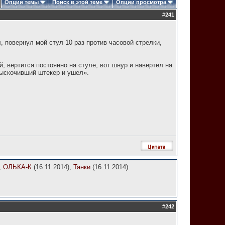
Опции темы
Поиск в этой теме
Опции просмотра
#
241
, повернул мой стул 10 раз против часовой стрелки,
, вертится постоянно на стуле, вот шнур и навертел на
ыскочивший штекер и ушел».
,
ОЛЬКА-К
(16.11.2014),
Танки
(16.11.2014)
#
242