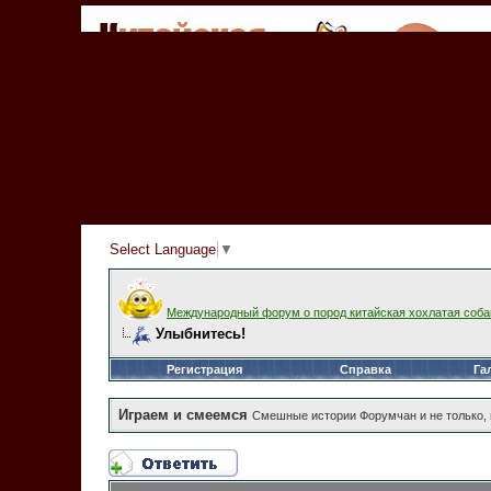
Select Language
▼
Международный форум о пород китайская хохлатая соба
Улыбнитесь!
Регистрация
Справка
Га
Играем и смеемся
Смешные истории Форумчан и не только, 