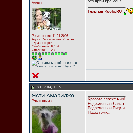
это прям про меня
Админ
__________________
Главная Ksolo.RU
Регистрация: 11.01.2007
Адрес: Московская область
г.Красногорск
Сообщений: 6,456
Спасибо: 5,123
18.11.2014, 00:15
Ясти Амариджо
__________________
Красота спасет мир!
Гуру форума
Родословная Лайса
Родословная Риджи
Наша темка