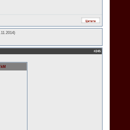
.11.2014)
#
245
YkM