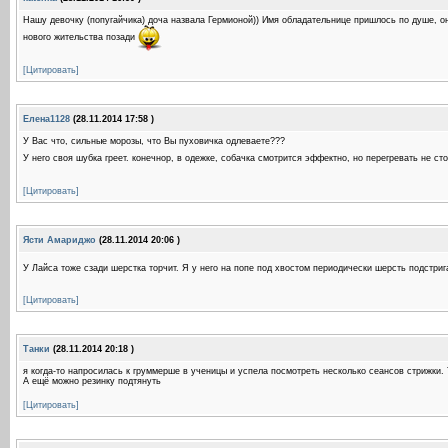
Нашу девочку (попугайчика) доча назвала Гермионой)) Имя обладательнице пришлось по душе, он
нового жительства позади
[Цитировать]
Елена1128
(28.11.2014 17:58 )
У Вас что, сильные морозы, что Вы пуховичка одлеваете???
У него своя шубка греет. конечнор, в одежке, собачка смотрится эффектно, но перегревать не стои
[Цитировать]
Ясти Амариджо
(28.11.2014 20:06 )
У Лайса тоже сзади шерстка торчит. Я у него на попе под хвостом периодически шерсть подстриг
[Цитировать]
Танки
(28.11.2014 20:18 )
я когда-то напросилась к груммерше в ученицы и успела посмотреть несколько сеансов стрижки. 
А ещё можно резинку подтянуть
[Цитировать]