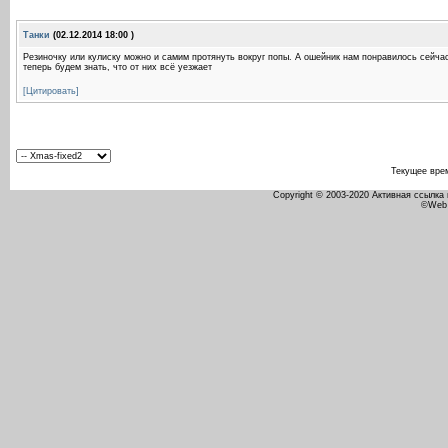
Танки
(02.12.2014 18:00 )
Резиночку или кулиску можно и самим протянуть вокруг попы. А ошейник нам понравилось сейчас 
теперь будем знать, что от них всё уезжает
[Цитировать]
Текущее вре
Copyright © 2003-2020 Активная ссылка
©Web 