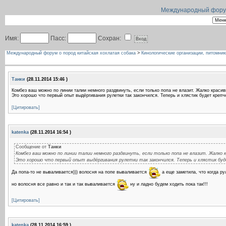
Международный форум 
Имя:
Пасс:
Сохран:
Международный форум о пород китайская хохлатая собака
>
Кинологические организации, питомник
Танки
(28.11.2014 15:46 )
Комбез ваш можно по линии талии немного раздвинуть, если только попа не влазит. Жалко краси
Это хорошо что первый опыт выдёргивания рулетки так закончился. Теперь и хлястик будет крепч
[Цитировать]
katenka
(28.11.2014 16:54 )
Сообщение от
Танки
Комбез ваш можно по линии талии немного раздвинуть, если только попа не влазит. Жалко
Это хорошо что первый опыт выдёргивания рулетки так закончился. Теперь и хлястик бу
Да попа-то не вываливается))) волосня на попе вываливается
а еще заметила, что когда ру
но волосня все равно и так и так вываливается
ну и ладно будем ходить пока так!!!
[Цитировать]
katenka
(28.11.2014 16:59 )