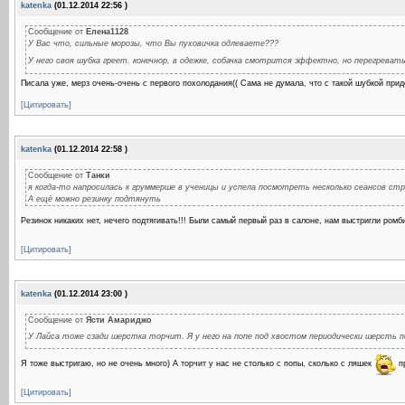
katenka
(01.12.2014 22:56 )
Сообщение от
Елена1128
У Вас что, сильные морозы, что Вы пуховичка одлеваете???
У него своя шубка греет. конечнор, в одежке, собачка смотрится эффектно, но перегревать
Писала уже, мерз очень-очень с первого похолодания(( Сама не думала, что с такой шубкой приде
[Цитировать]
katenka
(01.12.2014 22:58 )
Сообщение от
Танки
я когда-то напросилась к груммерше в ученицы и успела посмотреть несколько сеансов стри
А ещё можно резинку подтянуть
Резинок никаких нет, нечего подтягивать!!! Были самый первый раз в салоне, нам выстригли ромби
[Цитировать]
katenka
(01.12.2014 23:00 )
Сообщение от
Ясти Амариджо
У Лайса тоже сзади шерстка торчит. Я у него на попе под хвостом периодически шерсть 
Я тоже выстригаю, но не очень много) А торчит у нас не столько с попы, сколько с ляшек
пр
[Цитировать]