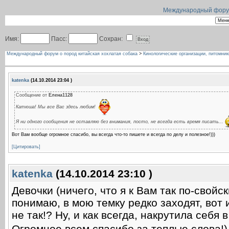
Международный форум 
Имя:
Пасс:
Сохран:
Международный форум о пород китайская хохлатая собака
>
Кинологические организации, питомник
katenka
(14.10.2014 23:04 )
Сообщение от
Елена1128
Катюша! Мы все Вас здесь любим!
Я ни одного сообщения не оставляю без внимания, посто, не всегда есть время писать...
Вот Вам вообще огромное спасибо, вы всегда что-то пишете и всегда по делу и полезное!)))
[Цитировать]
katenka
(14.10.2014 23:10 )
Девочки (ничего, что я к Вам так по-свойск
понимаю, в мою темку редко заходят, вот 
не так!? Ну, и как всегда, накрутила себя
Огромное всем спасибо за теплые слова!)