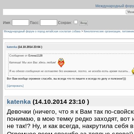
Международный форум 
Имя:
Пасс:
Сохран:
Международный форум о пород китайская хохлатая собака
>
Кинологические организации, питомник
katenka
(14.10.2014 23:04 )
Сообщение от
Елена1128
Катюша! Мы все Вас здесь любим!
Я ни одного сообщения не оставляю без внимания, посто, не всегда есть время писать...
Вот Вам вообще огромное спасибо, вы всегда что-то пишете и всегда по делу и полезное!)))
[Цитировать]
katenka
(14.10.2014 23:10 )
Девочки (ничего, что я к Вам так по-свойск
понимаю, в мою темку редко заходят, вот 
не так!? Ну, и как всегда, накрутила себя
Огромное всем спасибо за теплые слова!)