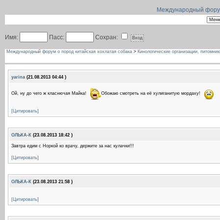
Международный форум 
Имя:
Пасс:
Сохран:
Международный форум о пород китайская хохлатая собака
>
Кинологические организации, питомник
yarina
(21.08.2013 04:44 )
Ой, ну до чего ж класнючая Майка!
Обожаю смотреть на её хулиганитую мордаху!
[Цитировать]
ОЛЬКА-К
(23.08.2013 18:42 )
Завтра едим с Норкой ко врачу, держите за нас кулачки!!!
[Цитировать]
ОЛЬКА-К
(23.08.2013 21:58 )
[Цитировать]