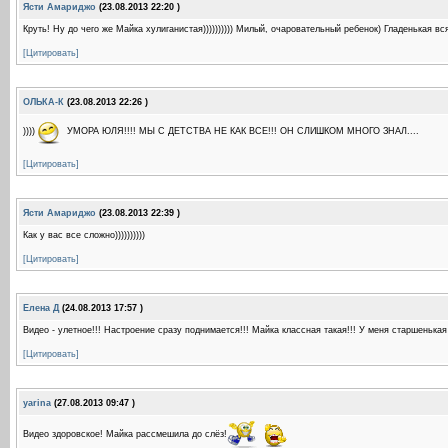
Ясти Амариджо
(23.08.2013 22:20 )
Круть! Ну до чего же Майка хулиганистая)))))))))) Милый, очаровательный ребенок) Гладенькая вс
[Цитировать]
ОЛЬКА-К
(23.08.2013 22:26 )
))))
УМОРА ЮЛЯ!!!! МЫ С ДЕТСТВА НЕ КАК ВСЕ!!! ОН СЛИШКОМ МНОГО ЗНАЛ....
[Цитировать]
Ясти Амариджо
(23.08.2013 22:39 )
Как у вас все сложно))))))))))
[Цитировать]
Елена Д
(24.08.2013 17:57 )
Видео - улетное!!! Настроение сразу поднимается!!! Майка классная такая!!! У меня старшенька
[Цитировать]
yarina
(27.08.2013 09:47 )
Видео здоровское! Майка рассмешила до слёз!