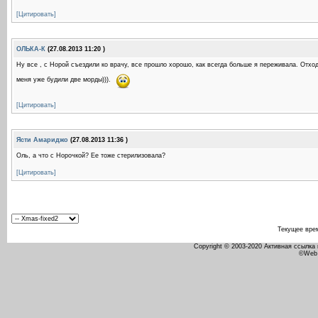
[Цитировать]
ОЛЬКА-К
(27.08.2013 11:20 )
Ну все , с Норой съездили ко врачу, все прошло хорошо, как всегда больше я переживала. Отходн
меня уже будили две морды))).
[Цитировать]
Ясти Амариджо
(27.08.2013 11:36 )
Оль, а что с Норочкой? Ее тоже стерилизовала?
[Цитировать]
Текущее вре
Copyright © 2003-2020 Активная ссылка
©Web 