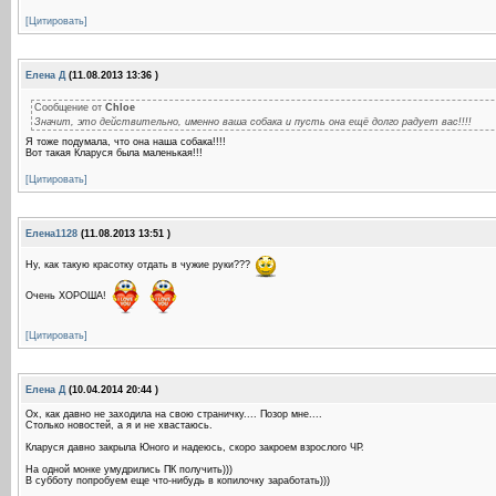
[Цитировать]
Елена Д
(11.08.2013 13:36 )
Сообщение от
Chloe
Значит, это действительно, именно ваша собака и пусть она ещё долго радует вас!!!!
Я тоже подумала, что она наша собака!!!!
Вот такая Кларуся была маленькая!!!
[Цитировать]
Елена1128
(11.08.2013 13:51 )
Ну, как такую красотку отдать в чужие руки???
Очень ХОРОША!
[Цитировать]
Елена Д
(10.04.2014 20:44 )
Ох, как давно не заходила на свою страничку.... Позор мне....
Столько новостей, а я и не хвастаюсь.
Кларуся давно закрыла Юного и надеюсь, скоро закроем взрослого ЧР.
На одной монке умудрились ПК получить)))
В субботу попробуем еще что-нибудь в копилочку заработать)))