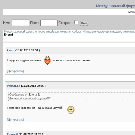
Международный форум 
Имя:
Пасс:
Сохран:
Международный форум о пород китайская хохлатая собака
>
Кинологические организации, питомник
Елена!
ksolo
(10.08.2013 18:30 )
Кларуся - чудная милашка
и хорошо что себе оставили
[Цитировать]
Ренальда
(11.08.2013 09:46 )
Сообщение от
Елена Д
Во такой китайский хоровод!!!
Такие все красоточки - одна краше другой!
[Цитировать]
Елена Д
(11.08.2013 11:23 )