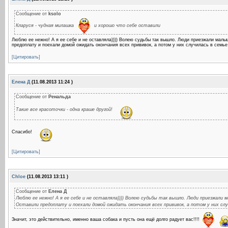
Сообщение от
ksolo
Кларуся - чудная милашка
и хорошо что себе оставили
Люблю ее нежно! А я ее себе и не оставляла)))) Волею судьбы так вышло. Люди приезжали малыш
предоплату и поехали домой ожидать окончания всех прививок, а потом у них случилась в семье т
[Цитировать]
Елена Д
(11.08.2013 11:24 )
Сообщение от
Ренальда
Такие все красоточки - одна краше другой!
Спасибо!
[Цитировать]
Chloe
(11.08.2013 13:11 )
Сообщение от
Елена Д
Люблю ее нежно! А я ее себе и не оставляла)))) Волею судьбы так вышло. Люди приезжали 
Оставили предоплату и поехали домой ожидать окончания всех прививок, а потом у них слу
Значит, это действительно, именно ваша собака и пусть она ещё долго радует вас!!!!