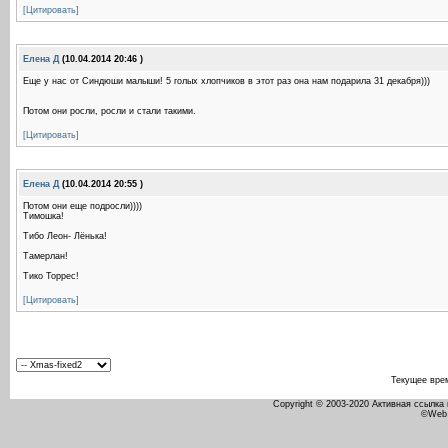
[Цитировать]
Елена Д
(10.04.2014 20:46 )
Еще у нас от Синдюши малыши! 5 голых хлопчиков в этот раз она нам подарила 31 декабря)))
Потом они росли, росли и стали такими.
[Цитировать]
Елена Д
(10.04.2014 20:55 )
Потом они еще подросли))))
Тимошка!
Тибо Леон- Лёнька!
Тамерлан!
Тико Торрес!
[Цитировать]
Текущее вре
Copyright © 2003-2020 Активная ссылка
©Web 