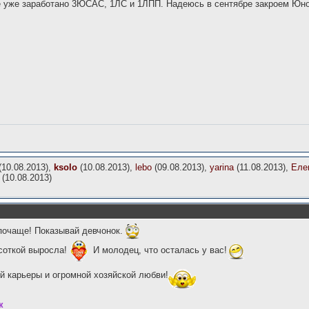
е уже заработано 3ЮСАС, 1ЛС и 1ЛПП. Надеюсь в сентябре закроем Юно
(10.08.2013),
ksolo
(10.08.2013),
lebo
(09.08.2013),
yarina
(11.08.2013),
Еле
(10.08.2013)
почаще! Показывай девчонок.
соткой выросла!
И молодец, что осталась у вас!
й карьеры и огромной хозяйской любви!
к