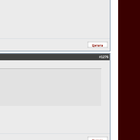
#
1276