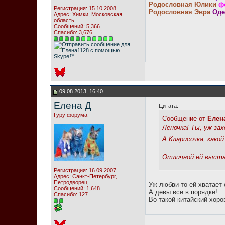
Родословная Юлики
ф
Регистрация: 15.10.2008
Родословная Эвра
Оде
Адрес: Химки, Московская
область
Сообщений: 5,366
Спасибо: 3,676
09.08.2013, 16:40
Елена Д
Цитата:
Гуру форума
Сообщение от
Елен
Леночка! Ты, уж за
А Кларисочка, како
Отличной ей выстав
Регистрация: 16.09.2007
Адрес: Санкт-Петербург,
Петродворец
Уж любви-то ей хватает 
Сообщений: 1,648
А девы все в порядке!
Спасибо: 127
Во такой китайский хоров