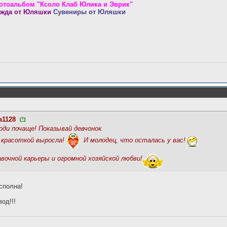
отоальбом
"Ксоло Клаб Юлика и Эврик"
жда от Юляшки
Сувениры от Юляшки
а1128
ходи почаще! Показывай девчонок.
й красоткой выросла!
И молодец, что осталась у вас!
очной карьеры и огромной хозяйской любви!
сполна!
од!!!