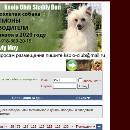
хлатых собак и заводчики
Имя
Запомнить?
Пароль
Сообщения за день
Поиск
иеся владельцами питомников с данной породой, а заводчики -
томник.
ая
<
28
78
118
126
127
128
129
130
>
Последняя
»