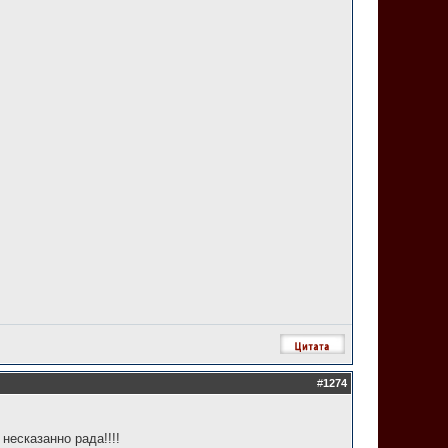
#
1274
несказанно рада!!!!