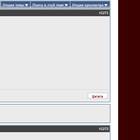
Опции темы
Поиск в этой теме
Опции просмотра
#
1271
#
1272