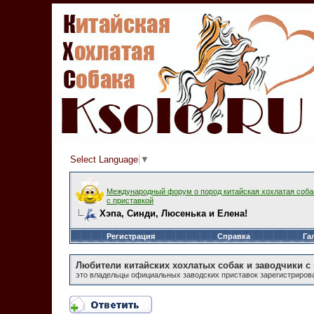
Select Language
▼
Международный форум о пород китайская хохлатая соба
с приставкой
Хэпа, Синди, Люсенька и Елена!
Регистрация
Справка
Га
Любители китайских хохлатых собак и заводчики с
это владельцы официальных заводских приставок зарегистрирован