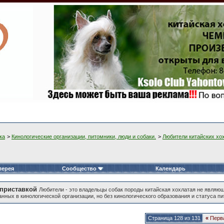
ка
>
Кинологические организации, питомники, люди и собаки.
>
Любители китайских хо
лерея
Сообщество
Календарь
 приставкой
Любители - это владельцы собак породы китайская хохлатая не являющ
ных в кинологической организации, но без кинологического образования и статуса пи
Страница 128 из 131
«
Перв