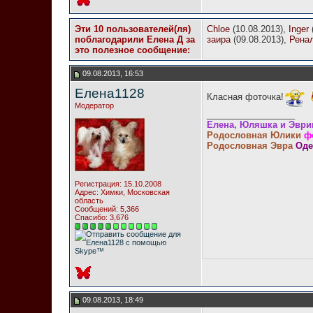
Эти 10 пользователей(ля)
Chloe
(10.08.2013),
Inger
поблагодарили Елена Д за
заира
(09.08.2013),
Рена
это полезное сообщение:
09.08.2013, 16:53
Елена1128
Класная фоточка!
Модератор
__________________
Елена, Юляшка и Эври
Родословная Юлики
ф
Родословная Эвра
Оде
Регистрация: 15.10.2008
Адрес: Химки, Московская
область
Сообщений: 5,366
Спасибо: 3,676
09.08.2013, 18:49