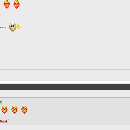
льга
.
ачка?