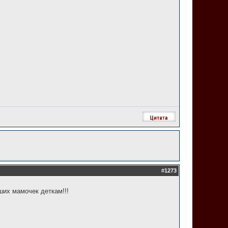
#
1273
ших мамочек деткам!!!