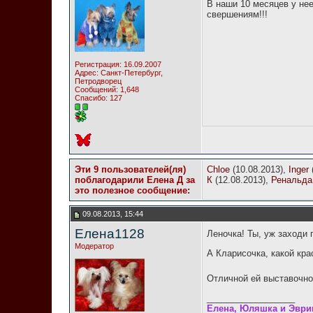
В наши 10 месяцев у не
свершениям!!!
Регистрация: 16.09.2007
Адрес: Санкт-Петербург,
Петродворец
Сообщений: 1,648
Спасибо: 127
Эти 9 пользователей(ля)
Chloe
(10.08.2013),
Inger
поблагодарили Елена Д за
К
(12.08.2013),
Ренальда
это полезное сообщение:
09.08.2013, 15:44
Елена1128
Леночка! Ты, уж заходи 
Модератор
А Кларисочка, какой кра
Отличной ей выставочно
__________________
Елена, Юляшка и Эври