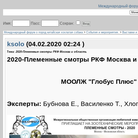
Международный форум 
Имя:
Пасс:
Сохран:
Международный форум о пород китайская хохлатая собака
>
События и мероприятия.
>
Выставки и
ksolo
(04.02.2020 02:24 )
Тема: 2020-Племенные смотры РКФ Москва и область
2020-Племенные смотры РКФ Москва и
МООЛЖ "Глобус Плюс" 
Эксперты:
Бубнова Е., Василенко Т., Хлоп