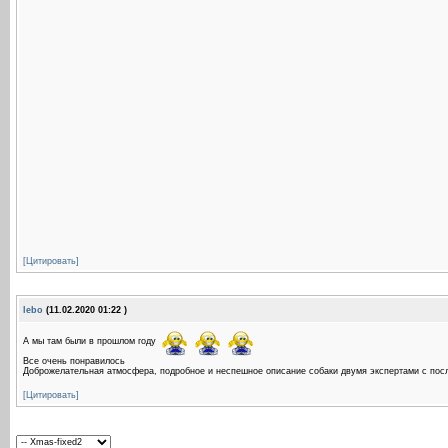
[Цитировать]
lebo
(11.02.2020 01:22 )
А мы там были в прошлом году
Все очень понравилось
Доброжелательная атмосфера, подробное и неспешное описание собаки двумя экспертами с пос
[Цитировать]