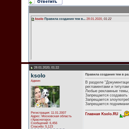
ksolo
Правила создания тем в...
28.01.2020,
01:22
28.01.2020, 01:22
ksolo
Правила создания тем в ра
Админ
В разделе "Документаци
регламентами и титулам
Любые рекламные темы, 
Запрещается создавать т
Запрещается злоупотреб
Запрещается поднимание
__________________
Регистрация: 11.01.2007
Главная Ksolo.RU
Адрес: Московская область
г.Красногорск
Сообщений: 6,456
Спасибо: 5,123