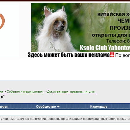
ка
>
События и мероприятия.
>
Документация, правила, титулы.
ия"
лерея
Сообщество
Календарь
тулов, выставочное положение, вопросы организации и проведения выставок, нормати