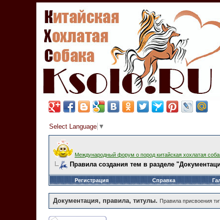
Select Language
▼
Международный форум о пород китайская хохлатая соба
Правила создания тем в разделе "Документац
Регистрация
Справка
Га
Документация, правила, титулы.
Правила присвоения ти