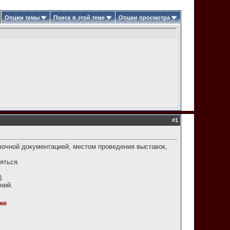
Опции темы
Поиск в этой теме
Опции просмотра
#
1
вочной документацией, местом проведения выставок,
яться.
).
ний.
же