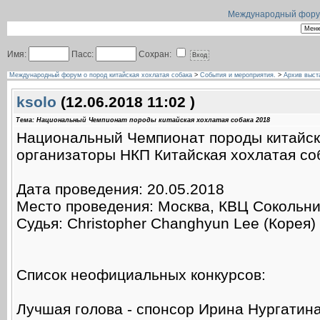
Международный форум 
Имя:
Пасс:
Сохран:
Международный форум о пород китайская хохлатая собака
>
События и мероприятия.
>
Архив выст
ksolo
(12.06.2018 11:02 )
Тема: Национальный Чемпионат породы китайская хохлатая собака 2018
Национальный Чемпионат породы китайск
организаторы НКП Китайская хохлатая со
Дата проведения: 20.05.2018
Место проведения: Москва, КВЦ Сокольник
Судья: Christopher Changhyun Lee (Корея)
Список неофициальных конкурсов:
Лучшая голова - спонсор Ирина Нургатина