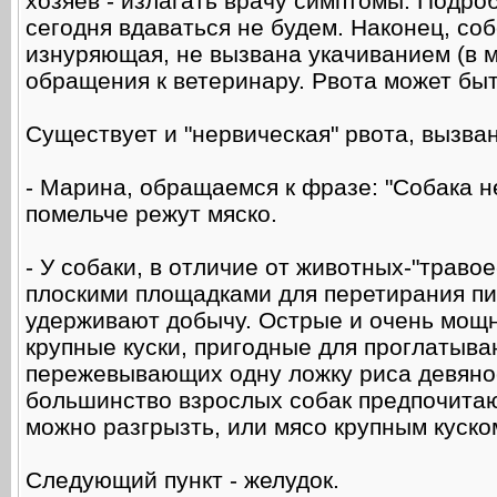
хозяев - излагать врачу симптомы. Подро
сегодня вдаваться не будем. Наконец, соб
изнуряющая, не вызвана укачиванием (в м
обращения к ветеринару. Рвота может быт
Существует и "нервическая" рвота, вызва
- Марина, обращаемся к фразе: "Собака н
помельче режут мяско.
- У собаки, в отличие от животных-"траво
плоскими площадками для перетирания п
удерживают добычу. Острые и очень мощн
крупные куски, пригодные для проглатыван
пережевывающих одну ложку риса девянос
большинство взрослых собак предпочитаю
можно разгрызть, или мясо крупным куско
Следующий пункт - желудок.