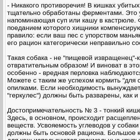
- Никакого противоречия! В кишках убитых
тщательно обработаны ферментами. Это у
напоминающая суп или кашу в кастрюле. 
поеданием которого хищники компенсиру
правило: если ваш пес с упорством манья
его рацион категорически неправильно со
Такая собака - не "пищевой извращенец"-
отвратительным образом! И виноват в это
особенно - вредная перловка наблюдаются
Можете с таким же успехом кормить "для 
опилками. Если необходимость вынуждает, 
"геркулес") должны быть разварены, как 
Достопримечательность № 3 - тонкий киш
Здесь, в основном, происходит расщепле
веществ. Усвояемость углеводов у собаки 
должны быть основой рациона. Большое к