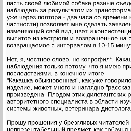
пасть своей любимой собаке разные съе
наблюдать за результатом их трансформац
уже через полтора - два часа со времени
частности) позволяет мне сделать заявле
изменяющий свой вид, цвет и консистенци
выпитое из кастрюли и возвращенное на с
возвращаемое с интервалом в 10-15 минут
Нет, я, честное слово, не копрофил*. Ка
наблюдения только потому, что я имею пр
последствиями, в конечном итоге.
"Какашка обыкновенная", как уже говорило
изделие, может много и наглядно "рассказ
произведена. Плодом этих дилетантских 
авторитетного специалиста в области изуч
системы животных, ветеринара-диетолог
Прошу прощения у брезгливых читателей 
непрезентабельный предмет, как собачья к