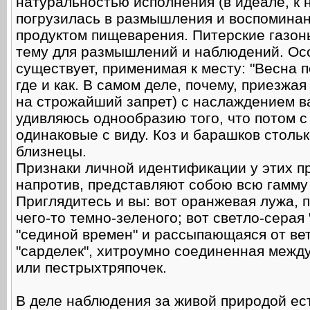
натуральностью исполнения (в идеале, к н
погрузилась в размышления и воспоминан
продуктом пищеварения. Питерские газон
тему для размышлений и наблюдений. Осо
существует, применимая к месту: "Весна пока
где и как. В самом деле, почему, приезжа
на строжайший запрет) с наслаждением ва
удивляюсь однообразию того, что потом с
одинаковые с виду. Коз и барашков стольк
близнецы.
Признаки личной идентификации у этих пр
напротив, представляют собою всю гамму
Приглядитесь и вы: вот оранжевая лужа, 
чего-то темно-зеленого; вот светло-серая
"сединой времен" и рассыпающаяся от вет
"сарделек", хитроумно соединенная межд
или пестрыхтряпочек.
В деле наблюдения за живой природой ест