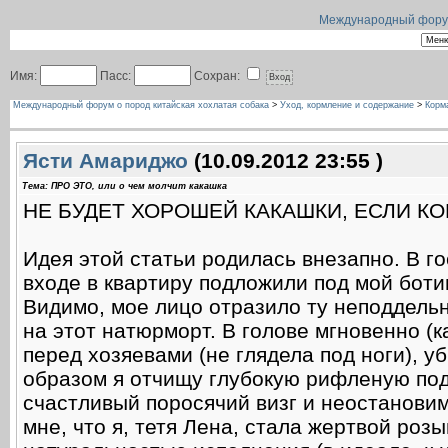
Международный форум 
Имя:
Пасс:
Сохран:
Международный форум о пород китайская хохлатая собака
>
Уход, кормление и содержание
>
Корм
Ясти Амариджо
(10.09.2012 23:55 )
Тема: ПРО ЭТО, или о чем молчит какашка
НЕ БУДЕТ ХОРОШЕЙ КАКАШКИ, ЕСЛИ КО
Идея этой статьи родилась внезапно. В г
входе в квартиру подложили под мой боти
Видимо, мое лицо отразило ту неподдельн
на этот натюрморт. В голове мгновенно (к
перед хозяевами (не глядела под ноги), уб
образом я отчищу глубокую рифленую под
счастливый поросячий визг и неостанови
мне, что я, тетя Лена, стала жертвой ро