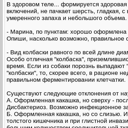
В здоровом теле... формируется здорова
включений, не пачкает шерсть, гладкая, с
умеренного запаха и небольшого объема. 
- Марина, по пунктам: хорошо оформлена 
Опиши, насколько возможно, правильное 
- Вид колбаски равного по всей длине ди
Особо отличная "колбаска", приземливши
время. Если из собаки порознь выпадают 
"колбаски", то, скорее всего, в рационе н
правильном ферментировании клетчатки.
Существуют следующие отклонения от на
А. Оформленная какашка, но сверху - посл
Дисбактериоз. Возможно инфекционное з
Б. Оформленная какашка, но со слизью. И
толстого кишечника и при глистной инваз
большим количеством соединительной ткани