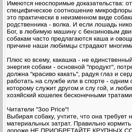
Имеются неоспоримые доказательства: от
специфическое соотношение микрофлоры 
это практически в неизменном виде соба
родственника - волка. И если лошадь нико
Бог, в любимую машину с бензиновым двига
собакам часто предлагаются каша и овощи
причине наши любимцы страдают многими
Плюс ко всему, какашка - не единственны
энергия собаки - основной "продукт", пот
должна "красиво какать", радуя глаз и сер
работать на службе или в спорте - одним 
которому служит другом и слу гой, и люб
хозяйский кошелек бесконечными тратами
Читатели "Зоо Price"!
Выбирая собаку, учтите, что она требует
материальных затрат. Правильно кормить с
дороже.НЕ ПРИОБРЕТАЙТЕ КРУПНЫХ СО