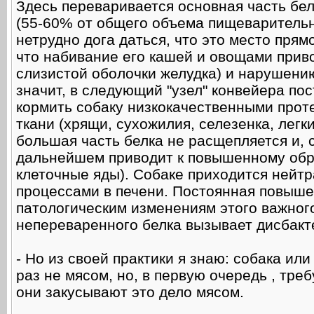
Здесь переваривается основная часть бе
(55-60% от общего объема пищеварительн
нетрудно дога даться, что это место прям
что набивание его кашей и овощами приво
слизистой оболочки желудка) и нарушени
значит, в следующий "узел" конвейера пос
кормить собаку низкокачественными про
ткани (хрящи, сухожилия, селезенка, легки
большая часть белка не расщепляется и, с
дальнейшем приводит к повышенному обр
клеточные яды). Собаке приходится нейт
процессами в печени. Постоянная повыше
патологическим изменениям этого важного
непереваренного белка вызывает дисбакт
- Но из своей практики я знаю: собака ил
раз не мясом, но, в первую очередь , тр
они закусывают это дело мясом.