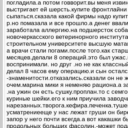
погладила.а потом говворит.вы меня изви
выстригает ей шерсть.купите фронтлайни
сыпаться.сказала какой фирмы надо купит
р.но помазала и все прошло.а денег ввал
заработала аллергию.на подшерсток соба
новочеркасского ветеринорного института
строительном университете высшую матам
а врачи стали погами.после того.как стар
месяцев.делали 8 операций.это был ужас.
воспринимали. но друг .но не как классный
делал 8 часов ему операцию.и сын осталс
-знаменитости.отказались.сказали он не 
очем.марина мики я неменяю рациона.а за
.на ужин он есть сушку.проплан.то с семг
куриные шейки.его к ним приучила заводч
нарезанных.творога.кефира.печенка.туше
усматрениееще у нас лежат груши он бире
запор у него почти всегда.а вот какашки
продольных больших фасолин.-может пода