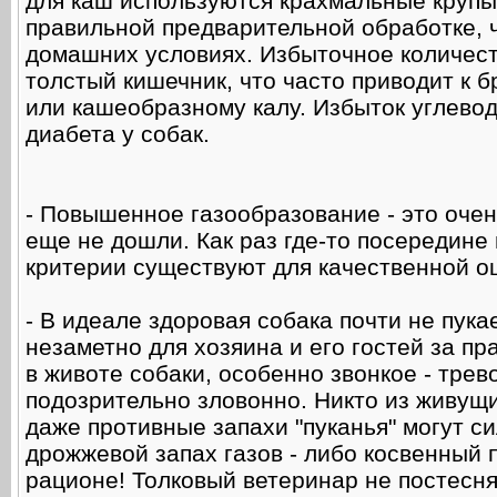
для каш используются крахмальные крупы
правильной предварительной обработке, ч
домашних условиях. Избыточное количест
толстый кишечник, что часто приводит к
или кашеобразному калу. Избыток углево
диабета у собак.
- Повышенное газообразование - это очен
еще не дошли. Как раз где-то посередине
критерии существуют для качественной о
- В идеале здоровая собака почти не пукае
незаметно для хозяина и его гостей за п
в животе собаки, особенно звонкое - трев
подозрительно зловонно. Никто из живущи
даже противные запахи "пуканья" могут си
дрожжевой запах газов - либо косвенный 
рационе! Толковый ветеринар не постесня