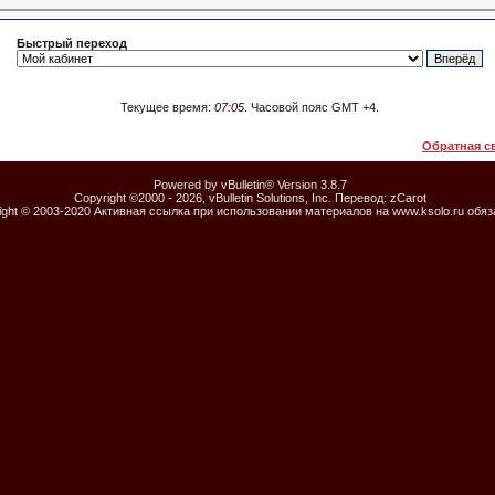
Быстрый переход
Текущее время:
07:05
. Часовой пояс GMT +4.
Обратная с
Powered by vBulletin® Version 3.8.7
Copyright ©2000 - 2026, vBulletin Solutions, Inc. Перевод:
zCarot
ight © 2003-2020 Активная ссылка при использовании материалов на www.ksolo.ru обя