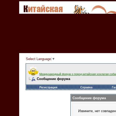
Select Language
▼
Международный форум о пород китайская хохлатая соба
Сообщение форума
Регистрация
Справка
Га
Сообщение форума
Извините, нет совпаден