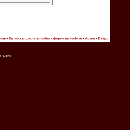
вязь
-
Китайская хохлатая собака форум на ksolo ru
-
Архив
-
Вверх
зательна