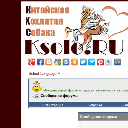
Select Language
▼
Международный форум о пород китайская хохлатая соба
Сообщение форума
Регистрация
Справка
Га
Сообщение форума