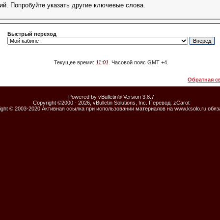
ий. Попробуйте указать другие ключевые слова.
Быстрый переход
Текущее время:
11:01
. Часовой пояс GMT +4.
Обратная с
Powered by vBulletin® Version 3.8.7
Copyright ©2000 - 2026, vBulletin Solutions, Inc. Перевод:
zCarot
ight © 2003-2020 Активная ссылка при использовании материалов на www.ksolo.ru обя