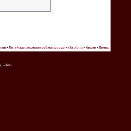
вязь
-
Китайская хохлатая собака форум на ksolo ru
-
Архив
-
Вверх
зательна