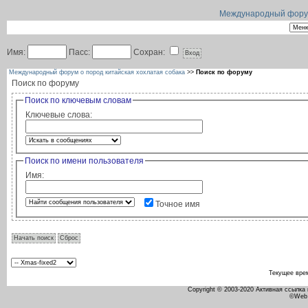
Международный форум 
Имя:
Пасс:
Сохран:
Международный форум о пород китайская хохлатая собака
>>
Поиск по форуму
Поиск по форуму
Поиск по ключевым словам
Ключевые слова:
Поиск по имени пользователя
Имя:
Точное имя
Текущее вре
Copyright © 2003-2020 Активная ссылка
©Web 