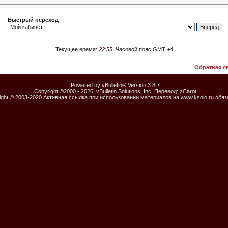
Быстрый переход
Текущее время:
22:55
. Часовой пояс GMT +4.
Обратная с
Powered by vBulletin® Version 3.8.7
Copyright ©2000 - 2026, vBulletin Solutions, Inc. Перевод:
zCarot
ight © 2003-2020 Активная ссылка при использовании материалов на www.ksolo.ru обя