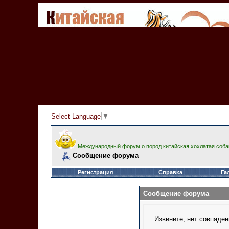
Select Language
▼
Международный форум о пород китайская хохлатая соба
Сообщение форума
Регистрация
Справка
Га
Сообщение форума
Извините, нет совпаден