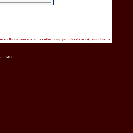
вязь
-
Китайская хохлатая собака форум на ksolo ru
-
Архив
-
Вверх
зательна