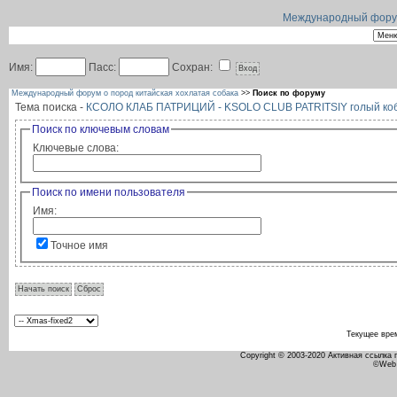
Международный форум 
Имя:
Пасс:
Сохран:
Международный форум о пород китайская хохлатая собака
>>
Поиск по форуму
Тема поиска -
КСОЛО КЛАБ ПАТРИЦИЙ - KSOLO CLUB PATRITSIY голый ко
Поиск по ключевым словам
Ключевые слова:
Поиск по имени пользователя
Имя:
Точное имя
Текущее вре
Copyright © 2003-2020 Активная ссылка
©Web 