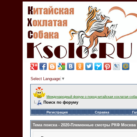
Select Language
▼
Международный форум о пород китайская хохлатая соба
Поиск по форуму
Регистрация
Справка
Га
Тема поиска -
2020-Племенные смотры РКФ Москва 