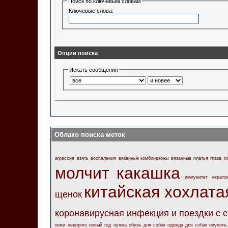
Поиск по ключевым словам
Ключевые слова:
Опции поиска
Искать сообщения
Облако поиска меток
агрессия
взять
воспаления
вязанные комбинезоны
вязанные платья
глаза
г
молчит какашка
иммунитет
керато
китайская хохлата
щенок
коронавирусная инфекция и поездки с 
кожи
недорого
новый год
нужна
обувь для собак
одежда для собак
опухоль