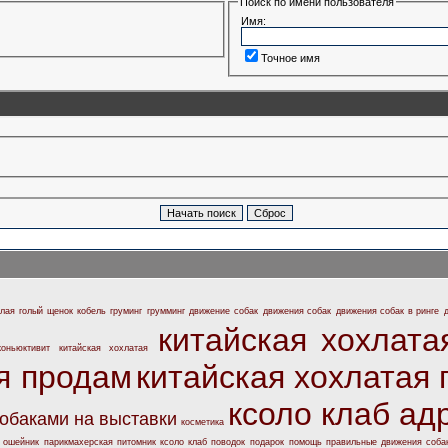
Поиск по имени пользователя
Имя:
Точное имя
олая
голый щенок кобель
груминг
грумминг
движение собак
движения собак
движения собак в ринге
китайская хохлата
коньюктивит
китайская хохлатая
я продам
китайская хохлатая
ксоло клаб ад
собаками на выставки
косметика
ошейник
парикмахерская
питомник ксоло клаб
поводок
подарок
помощь
правильные движения соба