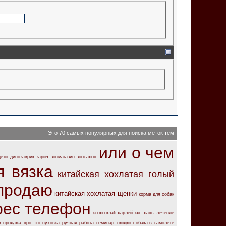
Это 70 самых популярных для поиска меток тем
или о чем
дети
динозаврик
зарич
зоомагазин
зоосалон
я вязка
китайская хохлатая голый
 продаю
китайская хохлатая щенки
корма для собак
рес телефон
ксоло клаб харлей
кхс
лапы
лечение
к
продажа
про это
пуховка
ручная работа
семинар
скидки
собака в самолете