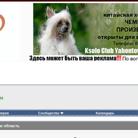
ка
лерея
Сообщество
Календарь
и область